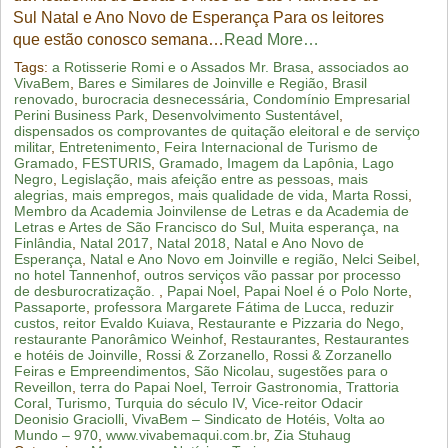
Sul Natal e Ano Novo de Esperança Para os leitores
que estão conosco semana…
Read More…
Tags:
a Rotisserie Romi e o Assados Mr. Brasa
,
associados ao
VivaBem
,
Bares e Similares de Joinville e Região
,
Brasil
renovado
,
burocracia desnecessária
,
Condomínio Empresarial
Perini Business Park
,
Desenvolvimento Sustentável
,
dispensados os comprovantes de quitação eleitoral e de serviço
militar
,
Entretenimento
,
Feira Internacional de Turismo de
Gramado
,
FESTURIS
,
Gramado
,
Imagem da Lapônia
,
Lago
Negro
,
Legislação
,
mais afeição entre as pessoas
,
mais
alegrias
,
mais empregos
,
mais qualidade de vida
,
Marta Rossi
,
Membro da Academia Joinvilense de Letras e da Academia de
Letras e Artes de São Francisco do Sul
,
Muita esperança
,
na
Finlândia
,
Natal 2017
,
Natal 2018
,
Natal e Ano Novo de
Esperança
,
Natal e Ano Novo em Joinville e região
,
Nelci Seibel
,
no hotel Tannenhof
,
outros serviços vão passar por processo
de desburocratização. ​​​
,
Papai Noel
,
Papai Noel é o Polo Norte
,
Passaporte
,
professora Margarete Fátima de Lucca
,
reduzir
custos
,
reitor Evaldo Kuiava
,
Restaurante e Pizzaria do Nego
,
restaurante Panorâmico Weinhof
,
Restaurantes
,
Restaurantes
e hotéis de Joinville
,
Rossi & Zorzanello
,
Rossi & Zorzanello
Feiras e Empreendimentos
,
São Nicolau
,
sugestões para o
Reveillon
,
terra do Papai Noel
,
Terroir Gastronomia
,
Trattoria
Coral
,
Turismo
,
Turquia do século IV
,
Vice-reitor Odacir
Deonisio Graciolli
,
VivaBem – Sindicato de Hotéis
,
Volta ao
Mundo – 970
,
www.vivabemaqui.com.br
,
Zia Stuhaug