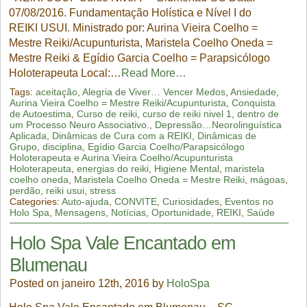
07/08/2016. Fundamentação Holística e Nível I do
REIKI USUI. Ministrado por: Aurina Vieira Coelho =
Mestre Reiki/Acupunturista, Maristela Coelho Oneda =
Mestre Reiki & Egídio Garcia Coelho = Parapsicólogo
Holoterapeuta Local:…
Read More…
Tags:
aceitação
,
Alegria de Viver… Vencer Medos
,
Ansiedade
,
Aurina Vieira Coelho = Mestre Reiki/Acupunturista
,
Conquista
de Autoestima
,
Curso de reiki
,
curso de reiki nivel 1
,
dentro de
um Processo Neuro Associativo.
,
Depressão…Neorolinguística
Aplicada
,
Dinâmicas de Cura com a REIKI
,
Dinâmicas de
Grupo
,
disciplina
,
Egídio Garcia Coelho/Parapsicólogo
Holoterapeuta e Aurina Vieira Coelho/Acupunturista
Holoterapeuta
,
energias do reiki
,
Higiene Mental
,
maristela
coelho oneda
,
Maristela Coelho Oneda = Mestre Reiki
,
mágoas
,
perdão
,
reiki usui
,
stress
Categories:
Auto-ajuda
,
CONVITE
,
Curiosidades
,
Eventos no
Holo Spa
,
Mensagens
,
Notícias
,
Oportunidade
,
REIKI
,
Saúde
Holo Spa Vale Encantado em
Blumenau
Posted on janeiro 12th, 2016 by
HoloSpa