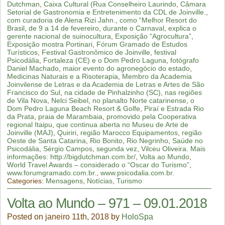
Dutchman
,
Caixa Cultural (Rua Conselheiro Laurindo
,
Câmara
Setorial de Gastronomia e Entretenimento da CDL de Joinville.
,
com curadoria de Alena Rizi Jahn.
,
como “Melhor Resort do
Brasil
,
de 9 a 14 de fevereiro
,
durante o Carnaval
,
explica o
gerente nacional de suinocultura
,
Exposição “Agrocultura”
,
Exposição mostra Portinari
,
Fórum Gramado de Estudos
Turísticos
,
Festival Gastronômico de Joinville
,
festival
Psicodália
,
Fortaleza (CE) e o Dom Pedro Laguna
,
fotógrafo
Daniel Machado
,
maior evento do agronegócio do estado
,
Medicinas Naturais e a Risoterapia
,
Membro da Academia
Joinvilense de Letras e da Academia de Letras e Artes de São
Francisco do Sul
,
na cidade de Pinhalzinho (SC)
,
nas regiões
de Vila Nova
,
Nelci Seibel
,
no planalto Norte catarinense
,
o
Dom Pedro Laguna Beach Resort & Golfe
,
Piraí e Estrada Rio
da Prata
,
praia de Marambaia
,
promovido pela Cooperativa
regional Itaipu
,
que continua aberta no Museu de Arte de
Joinville (MAJ)
,
Quiriri
,
região Marocco Equipamentos
,
região
Oeste de Santa Catarina
,
Rio Bonito
,
Rio Negrinho
,
Saúde no
Psicodália
,
Sérgio Campos
,
segunda vez
,
Vilceu Oliveira. Mais
informações: http://bigdutchman.com.br/
,
Volta ao Mundo
,
World Travel Awards – considerado o “Oscar do Turismo”
,
www.forumgramado.com.br.
,
www.psicodalia.com.br.
Categories:
Mensagens
,
Notícias
,
Turismo
Volta ao Mundo – 971 – 09.01.2018
Posted on janeiro 11th, 2018 by
HoloSpa