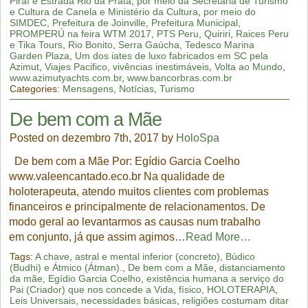
Piraí e Estrada Rio da Prata
,
por meio da Secretaria de Turismo
e Cultura de Canela e Ministério da Cultura
,
por meio do
SIMDEC
,
Prefeitura de Joinville
,
Prefeitura Municipal
,
PROMPERÚ na feira WTM 2017
,
PTS Peru
,
Quiriri
,
Raices Peru
e Tika Tours
,
Rio Bonito
,
Serra Gaúcha
,
Tedesco Marina
Garden Plaza
,
Um dos iates de luxo fabricados em SC pela
Azimut
,
Viajes Pacifico
,
vivências inestimáveis
,
Volta ao Mundo
,
www.azimutyachts.com.br
,
www.bancorbras.com.br
Categories:
Mensagens
,
Notícias
,
Turismo
De bem com a Mãe
Posted on dezembro 7th, 2017 by
HoloSpa
De bem com a Mãe Por: Egídio Garcia Coelho
www.valeencantado.eco.br Na qualidade de
holoterapeuta, atendo muitos clientes com problemas
financeiros e principalmente de relacionamentos. De
modo geral ao levantarmos as causas num trabalho
em conjunto, já que assim agimos…
Read More…
Tags:
A chave
,
astral e mental inferior (concreto)
,
Búdico
(Budhi) e Átmico (Átman).
,
De bem com a Mãe
,
distanciamento
da mãe
,
Egídio Garcia Coelho
,
existência humana a serviço do
Pai (Criador) que nos concede a Vida
,
físico
,
HOLOTERAPIA
,
Leis Universais
,
necessidades básicas
,
religiões costumam ditar