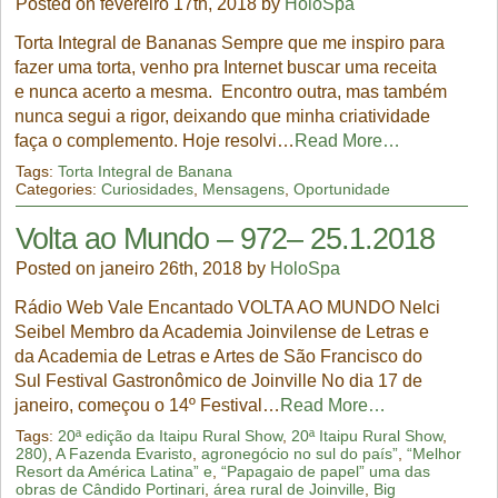
Posted on fevereiro 17th, 2018 by
HoloSpa
Torta Integral de Bananas Sempre que me inspiro para
fazer uma torta, venho pra Internet buscar uma receita
e nunca acerto a mesma. Encontro outra, mas também
nunca segui a rigor, deixando que minha criatividade
faça o complemento. Hoje resolvi…
Read More…
Tags:
Torta Integral de Banana
Categories:
Curiosidades
,
Mensagens
,
Oportunidade
Volta ao Mundo – 972– 25.1.2018
Posted on janeiro 26th, 2018 by
HoloSpa
Rádio Web Vale Encantado VOLTA AO MUNDO Nelci
Seibel Membro da Academia Joinvilense de Letras e
da Academia de Letras e Artes de São Francisco do
Sul Festival Gastronômico de Joinville No dia 17 de
janeiro, começou o 14º Festival…
Read More…
Tags:
20ª edição da Itaipu Rural Show
,
20ª Itaipu Rural Show
,
280)
,
A Fazenda Evaristo
,
agronegócio no sul do país”
,
“Melhor
Resort da América Latina” e
,
“Papagaio de papel” uma das
obras de Cândido Portinari
,
área rural de Joinville
,
Big