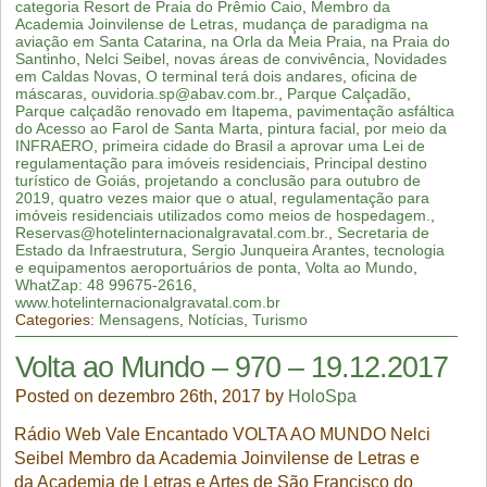
categoria Resort de Praia do Prêmio Caio
,
Membro da
Academia Joinvilense de Letras
,
mudança de paradigma na
aviação em Santa Catarina
,
na Orla da Meia Praia
,
na Praia do
Santinho
,
Nelci Seibel
,
novas áreas de convivência
,
Novidades
em Caldas Novas
,
O terminal terá dois andares
,
oficina de
máscaras
,
ouvidoria.sp@abav.com.br.
,
Parque Calçadão
,
Parque calçadão renovado em Itapema
,
pavimentação asfáltica
do Acesso ao Farol de Santa Marta
,
pintura facial
,
por meio da
INFRAERO
,
primeira cidade do Brasil a aprovar uma Lei de
regulamentação para imóveis residenciais
,
Principal destino
turístico de Goiás
,
projetando a conclusão para outubro de
2019
,
quatro vezes maior que o atual
,
regulamentação para
imóveis residenciais utilizados como meios de hospedagem.
,
Reservas@hotelinternacionalgravatal.com.br.
,
Secretaria de
Estado da Infraestrutura
,
Sergio Junqueira Arantes
,
tecnologia
e equipamentos aeroportuários de ponta
,
Volta ao Mundo
,
WhatZap: 48 99675-2616
,
www.hotelinternacionalgravatal.com.br
Categories:
Mensagens
,
Notícias
,
Turismo
Volta ao Mundo – 970 – 19.12.2017
Posted on dezembro 26th, 2017 by
HoloSpa
Rádio Web Vale Encantado VOLTA AO MUNDO Nelci
Seibel Membro da Academia Joinvilense de Letras e
da Academia de Letras e Artes de São Francisco do