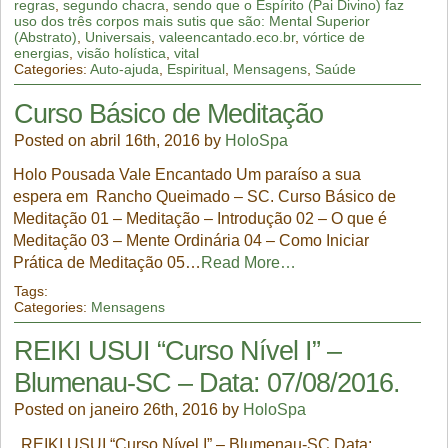
regras
,
segundo chacra
,
sendo que o Espírito (Pai Divino) faz
uso dos três corpos mais sutis que são: Mental Superior
(Abstrato)
,
Universais
,
valeencantado.eco.br
,
vórtice de
energias
,
visão holística
,
vital
Categories:
Auto-ajuda
,
Espiritual
,
Mensagens
,
Saúde
Curso Básico de Meditação
Posted on abril 16th, 2016 by
HoloSpa
Holo Pousada Vale Encantado Um paraíso a sua
espera em Rancho Queimado – SC. Curso Básico de
Meditação 01 – Meditação – Introdução 02 – O que é
Meditação 03 – Mente Ordinária 04 – Como Iniciar
Prática de Meditação 05…
Read More…
Tags:
Categories:
Mensagens
REIKI USUI “Curso Nível I” –
Blumenau-SC – Data: 07/08/2016.
Posted on janeiro 26th, 2016 by
HoloSpa
REIKI USUI “Curso Nível I” – Blumenau-SC Data: