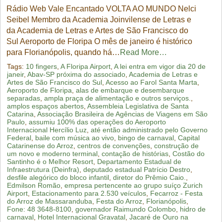
Rádio Web Vale Encantado VOLTA AO MUNDO Nelci
Seibel Membro da Academia Joinvilense de Letras e
da Academia de Letras e Artes de São Francisco do
Sul Aeroporto de Floripa O mês de janeiro é histórico
para Florianópolis, quando há…
Read More…
Tags:
10 fingers
,
A Floripa Airport
,
A lei entra em vigor dia 20 de
janeir
,
Abav-SP próxima do associado
,
Academia de Letras e
Artes de São Francisco do Sul
,
Acesso ao Farol Santa Marta
,
Aeroporto de Floripa
,
alas de embarque e desembarque
separadas
,
ampla praça de alimentação e outros serviços.
,
amplos espaços abertos
,
Assembleia Legislativa de Santa
Catarina
,
Associação Brasileira de Agências de Viagens em São
Paulo
,
assumiu 100% das operações do Aeroporto
Internacional Hercílio Luz
,
até então administrado pelo Governo
Federal
,
baile com música ao vivo
,
bingo de carnaval
,
Capital
Catarinense do Arroz
,
centros de convenções
,
construção de
um novo e moderno terminal
,
contação de histórias
,
Costão do
Santinho é o Melhor Resort
,
Departamento Estadual de
Infraestrutura (Deinfra)
,
deputado estadual Patrício Destro
,
desfile alegórico do bloco infantil
,
diretor do Prêmio Caio.
,
Edmilson Romão
,
empresa pertencente ao grupo suíço Zurich
Airport
,
Estacionamento para 2.530 veículos
,
Fecarroz - Festa
do Arroz de Massaranduba
,
Festa do Arroz
,
Florianópolis
,
Fone: 48 3648-8100
,
governador Raimundo Colombo
,
hidro de
carnaval
,
Hotel Internacional Gravatal
,
Jacaré de Ouro na