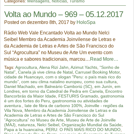
Categories:
Mensagens
,
Notícias
,
Turismo
Volta ao Mundo – 969 – 05.12.2017
Posted on dezembro 8th, 2017 by
HoloSpa
Rádio Web Vale Encantado Volta ao Mundo Nelci
Seibel Membro da Academia Joinvilense de Letras e
da Academia de Letras e Artes de São Francisco do
Sul “Agrocultura” no Museu de Arte Um evento com
música e sabores tradicionais, marcou…
Read More…
Tags:
Agrocultura
,
Alena Rizi Jahn
,
Azimut Yachts
,
“Sonho de
Natal”
,
Canela já vive clima de Natal
,
Carrusel Booking Motor
,
cidade de Huancayo
,
com o slogan "Peru: o país mais rico do
mundo”
,
com seu clima natalino europeu
,
como sua cultura
,
Daniel Machado
,
em Balneário Camboriú (SC)
,
em Junín
,
em
Londres
,
em torno da Catedral de Pedra em Canela
,
Encontro
Bancorbrás da Maior Idade
,
FESTURIS Gramado
,
gastronomia
é um dos fortes do Peru
,
gastronomia ou atividades de
aventura.
,
Iate de fibra de carbono 100%
,
Joinville - regiões da
Vila Nova
,
Membro da Academia Joinvilense de Letras e da
Academia de Letras e Artes de São Francisco do Sul
“Agrocultura” no Museu de Arte
,
Museu de Arte de Joinville
(MAJ)
,
natureza
,
Nelci Seibel
,
Organização Mundial da Saúde
,
Papa a la huancaína
,
PERU: O PAÍS MAIS RICO DO MUNDO
,