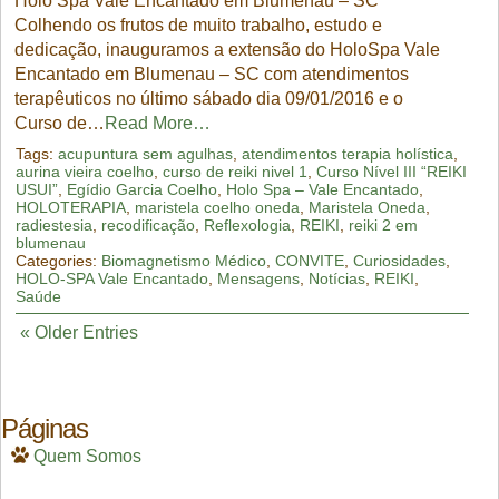
Holo Spa Vale Encantado em Blumenau – SC
Colhendo os frutos de muito trabalho, estudo e
dedicação, inauguramos a extensão do HoloSpa Vale
Encantado em Blumenau – SC com atendimentos
terapêuticos no último sábado dia 09/01/2016 e o
Curso de…
Read More…
Tags:
acupuntura sem agulhas
,
atendimentos terapia holística
,
aurina vieira coelho
,
curso de reiki nivel 1
,
Curso Nível III “REIKI
USUI”
,
Egídio Garcia Coelho
,
Holo Spa – Vale Encantado
,
HOLOTERAPIA
,
maristela coelho oneda
,
Maristela Oneda
,
radiestesia
,
recodificação
,
Reflexologia
,
REIKI
,
reiki 2 em
blumenau
Categories:
Biomagnetismo Médico
,
CONVITE
,
Curiosidades
,
HOLO-SPA Vale Encantado
,
Mensagens
,
Notícias
,
REIKI
,
Saúde
« Older Entries
Páginas
Quem Somos