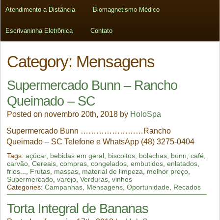
Atendimento a Distância
Biomagnetismo Médico
Escrivaninha Eletrônica
Contato
Category: Mensagens
Supermercado Bunn – Rancho
Queimado – SC
Posted on novembro 20th, 2018 by
HoloSpa
Supermercado Bunn ……………………Rancho
Queimado – SC Telefone e WhatsApp (48) 3275-0404
Tags:
açúcar
,
bebidas em geral
,
biscoitos
,
bolachas
,
bunn
,
café
,
carvão
,
Cereais
,
compras
,
congelados
,
embutidos
,
enlatados
,
frios...
,
Frutas
,
massas
,
material de limpeza
,
melhor preço
,
Supermercado
,
varejo
,
Verduras
,
vinhos
Categories:
Campanhas
,
Mensagens
,
Oportunidade
,
Recados
Torta Integral de Bananas