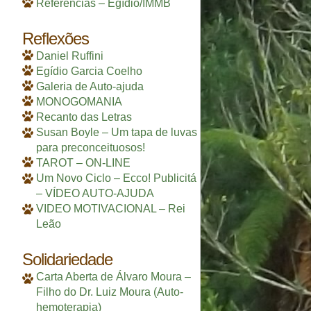
Referências – Egídio/IMMB
Reflexões
Daniel Ruffini
Egídio Garcia Coelho
Galeria de Auto-ajuda
MONOGOMANIA
Recanto das Letras
Susan Boyle – Um tapa de luvas
para preconceituosos!
TAROT – ON-LINE
Um Novo Ciclo – Ecco! Publicitá
– VÍDEO AUTO-AJUDA
VIDEO MOTIVACIONAL – Rei
Leão
Solidariedade
Carta Aberta de Álvaro Moura –
Filho do Dr. Luiz Moura (Auto-
hemoterapia)