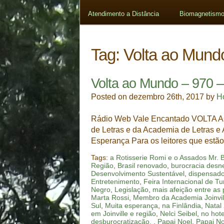
Atendimento a Distância
Biomagnetismo
Tag:
Volta ao Mund
Volta ao Mundo – 970 –
Posted on dezembro 26th, 2017 by
H
Rádio Web Vale Encantado VOLTA A
de Letras e da Academia de Letras e
Esperança Para os leitores que est
Tags:
a Rotisserie Romi e o Assados Mr. 
Região
,
Brasil renovado
,
burocracia desn
Desenvolvimento Sustentável
,
dispensados
Entretenimento
,
Feira Internacional de 
Negro
,
Legislação
,
mais afeição entre as
Marta Rossi
,
Membro da Academia Joinvil
Sul
,
Muita esperança
,
na Finlândia
,
Natal
em Joinville e região
,
Nelci Seibel
,
no hot
desburocratização. ​​​
,
Papai Noel
,
Papai No