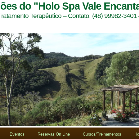
ções do "Holo Spa Vale Encant
 Tratamento Terapêutico – Contato: (48) 99982-3401
Eventos
Reservas On Line
Cursos/Treinamentos
Ho