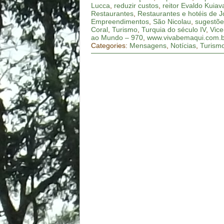
Lucca
,
reduzir custos
,
reitor Evaldo Kuiav
Restaurantes
,
Restaurantes e hotéis de Jo
Empreendimentos
,
São Nicolau
,
sugestõe
Coral
,
Turismo
,
Turquia do século IV
,
Vice
ao Mundo – 970
,
www.vivabemaqui.com.b
Categories:
Mensagens
,
Notícias
,
Turism