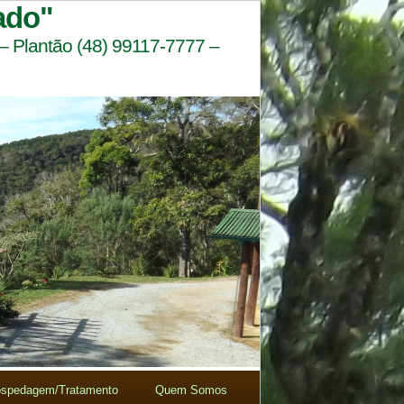
ado"
 – Plantão (48) 99117-7777 –
spedagem/Tratamento
Quem Somos