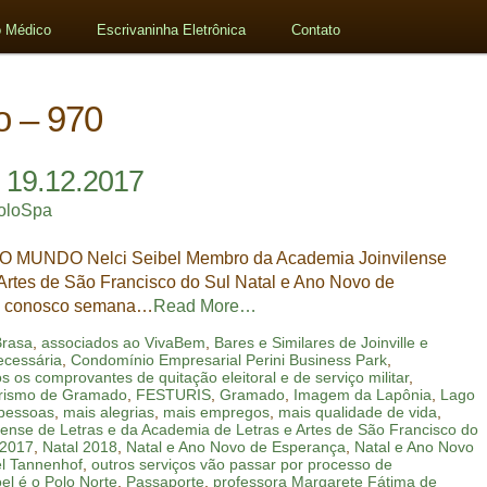
 Médico
Escrivaninha Eletrônica
Contato
o – 970
 19.12.2017
oloSpa
O MUNDO Nelci Seibel Membro da Academia Joinvilense
 Artes de São Francisco do Sul Natal e Ano Novo de
ão conosco semana…
Read More…
Brasa
,
associados ao VivaBem
,
Bares e Similares de Joinville e
ecessária
,
Condomínio Empresarial Perini Business Park
,
 os comprovantes de quitação eleitoral e de serviço militar
,
Turismo de Gramado
,
FESTURIS
,
Gramado
,
Imagem da Lapônia
,
Lago
 pessoas
,
mais alegrias
,
mais empregos
,
mais qualidade de vida
,
ense de Letras e da Academia de Letras e Artes de São Francisco do
 2017
,
Natal 2018
,
Natal e Ano Novo de Esperança
,
Natal e Ano Novo
el Tannenhof
,
outros serviços vão passar por processo de
el é o Polo Norte
,
Passaporte
,
professora Margarete Fátima de