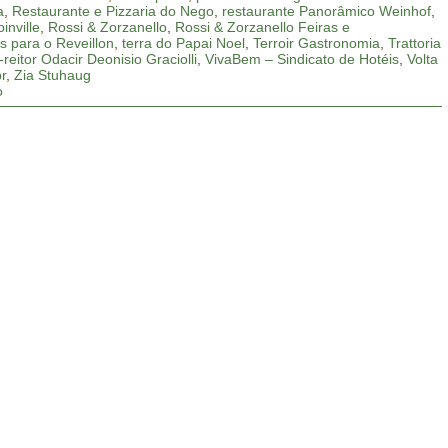
a
,
Restaurante e Pizzaria do Nego
,
restaurante Panorâmico Weinhof
,
inville
,
Rossi & Zorzanello
,
Rossi & Zorzanello Feiras e
s para o Reveillon
,
terra do Papai Noel
,
Terroir Gastronomia
,
Trattoria
-reitor Odacir Deonisio Graciolli
,
VivaBem – Sindicato de Hotéis
,
Volta
r
,
Zia Stuhaug
o