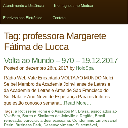
Atendimento a Distância
Biomagnetismo Médico
Escrivaninha Eletrônica
Contato
Tag:
professora Margarete
Fátima de Lucca
Volta ao Mundo – 970 – 19.12.2017
Posted on dezembro 26th, 2017 by
HoloSpa
Rádio Web Vale Encantado VOLTA AO MUNDO Nelci
Seibel Membro da Academia Joinvilense de Letras e
da Academia de Letras e Artes de São Francisco do
Sul Natal e Ano Novo de Esperança Para os leitores
que estão conosco semana…
Read More…
Tags:
a Rotisserie Romi e o Assados Mr. Brasa
,
associados ao
VivaBem
,
Bares e Similares de Joinville e Região
,
Brasil
renovado
,
burocracia desnecessária
,
Condomínio Empresarial
Perini Business Park
,
Desenvolvimento Sustentável
,