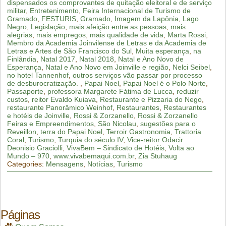
dispensados os comprovantes de quitação eleitoral e de serviço
militar
,
Entretenimento
,
Feira Internacional de Turismo de
Gramado
,
FESTURIS
,
Gramado
,
Imagem da Lapônia
,
Lago
Negro
,
Legislação
,
mais afeição entre as pessoas
,
mais
alegrias
,
mais empregos
,
mais qualidade de vida
,
Marta Rossi
,
Membro da Academia Joinvilense de Letras e da Academia de
Letras e Artes de São Francisco do Sul
,
Muita esperança
,
na
Finlândia
,
Natal 2017
,
Natal 2018
,
Natal e Ano Novo de
Esperança
,
Natal e Ano Novo em Joinville e região
,
Nelci Seibel
,
no hotel Tannenhof
,
outros serviços vão passar por processo
de desburocratização. ​​​
,
Papai Noel
,
Papai Noel é o Polo Norte
,
Passaporte
,
professora Margarete Fátima de Lucca
,
reduzir
custos
,
reitor Evaldo Kuiava
,
Restaurante e Pizzaria do Nego
,
restaurante Panorâmico Weinhof
,
Restaurantes
,
Restaurantes
e hotéis de Joinville
,
Rossi & Zorzanello
,
Rossi & Zorzanello
Feiras e Empreendimentos
,
São Nicolau
,
sugestões para o
Reveillon
,
terra do Papai Noel
,
Terroir Gastronomia
,
Trattoria
Coral
,
Turismo
,
Turquia do século IV
,
Vice-reitor Odacir
Deonisio Graciolli
,
VivaBem – Sindicato de Hotéis
,
Volta ao
Mundo – 970
,
www.vivabemaqui.com.br
,
Zia Stuhaug
Categories:
Mensagens
,
Notícias
,
Turismo
Páginas