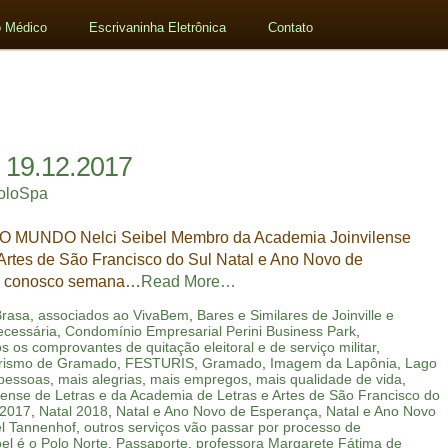
 Médico
Escrivaninha Eletrônica
Contato
 19.12.2017
oloSpa
O MUNDO Nelci Seibel Membro da Academia Joinvilense
 Artes de São Francisco do Sul Natal e Ano Novo de
ão conosco semana…
Read More…
Brasa
,
associados ao VivaBem
,
Bares e Similares de Joinville e
ecessária
,
Condomínio Empresarial Perini Business Park
,
 os comprovantes de quitação eleitoral e de serviço militar
,
Turismo de Gramado
,
FESTURIS
,
Gramado
,
Imagem da Lapônia
,
Lago
 pessoas
,
mais alegrias
,
mais empregos
,
mais qualidade de vida
,
ense de Letras e da Academia de Letras e Artes de São Francisco do
 2017
,
Natal 2018
,
Natal e Ano Novo de Esperança
,
Natal e Ano Novo
el Tannenhof
,
outros serviços vão passar por processo de
el é o Polo Norte
,
Passaporte
,
professora Margarete Fátima de