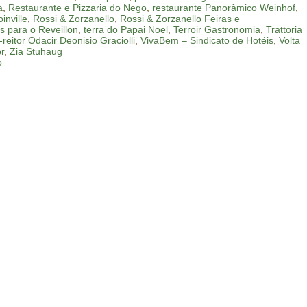
a
,
Restaurante e Pizzaria do Nego
,
restaurante Panorâmico Weinhof
,
inville
,
Rossi & Zorzanello
,
Rossi & Zorzanello Feiras e
s para o Reveillon
,
terra do Papai Noel
,
Terroir Gastronomia
,
Trattoria
-reitor Odacir Deonisio Graciolli
,
VivaBem – Sindicato de Hotéis
,
Volta
r
,
Zia Stuhaug
o