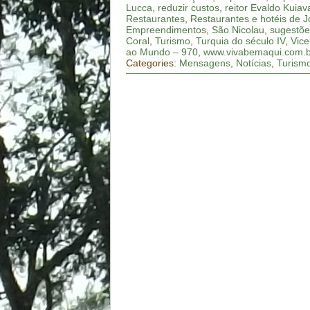
Lucca
,
reduzir custos
,
reitor Evaldo Kuiav
Restaurantes
,
Restaurantes e hotéis de Jo
Empreendimentos
,
São Nicolau
,
sugestõe
Coral
,
Turismo
,
Turquia do século IV
,
Vice
ao Mundo – 970
,
www.vivabemaqui.com.b
Categories:
Mensagens
,
Notícias
,
Turism