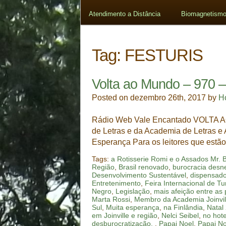
Atendimento a Distância
Biomagnetismo
Tag:
FESTURIS
Volta ao Mundo – 970 –
Posted on dezembro 26th, 2017 by
H
Rádio Web Vale Encantado VOLTA A
de Letras e da Academia de Letras e
Esperança Para os leitores que est
Tags:
a Rotisserie Romi e o Assados Mr. 
Região
,
Brasil renovado
,
burocracia desn
Desenvolvimento Sustentável
,
dispensados
Entretenimento
,
Feira Internacional de 
Negro
,
Legislação
,
mais afeição entre as
Marta Rossi
,
Membro da Academia Joinvil
Sul
,
Muita esperança
,
na Finlândia
,
Natal
em Joinville e região
,
Nelci Seibel
,
no hot
desburocratização. ​​​
,
Papai Noel
,
Papai No