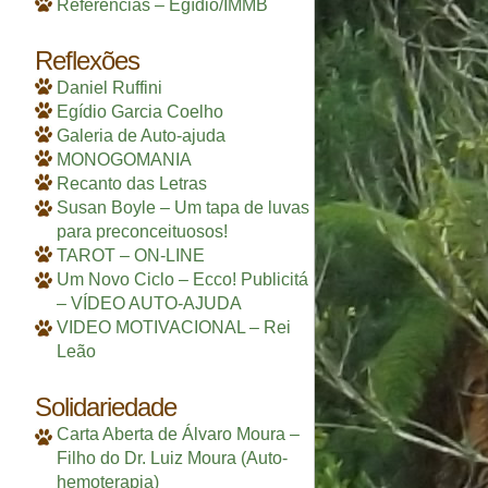
Referências – Egídio/IMMB
Reflexões
Daniel Ruffini
Egídio Garcia Coelho
Galeria de Auto-ajuda
MONOGOMANIA
Recanto das Letras
Susan Boyle – Um tapa de luvas
para preconceituosos!
TAROT – ON-LINE
Um Novo Ciclo – Ecco! Publicitá
– VÍDEO AUTO-AJUDA
VIDEO MOTIVACIONAL – Rei
Leão
Solidariedade
Carta Aberta de Álvaro Moura –
Filho do Dr. Luiz Moura (Auto-
hemoterapia)