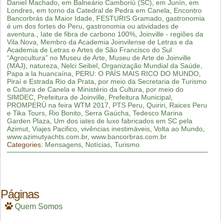
Daniel Machado
,
em Balneário Camboriú (SC)
,
em Junín
,
em
Londres
,
em torno da Catedral de Pedra em Canela
,
Encontro
Bancorbrás da Maior Idade
,
FESTURIS Gramado
,
gastronomia
é um dos fortes do Peru
,
gastronomia ou atividades de
aventura.
,
Iate de fibra de carbono 100%
,
Joinville - regiões da
Vila Nova
,
Membro da Academia Joinvilense de Letras e da
Academia de Letras e Artes de São Francisco do Sul
“Agrocultura” no Museu de Arte
,
Museu de Arte de Joinville
(MAJ)
,
natureza
,
Nelci Seibel
,
Organização Mundial da Saúde
,
Papa a la huancaína
,
PERU: O PAÍS MAIS RICO DO MUNDO
,
Piraí e Estrada Rio da Prata
,
por meio da Secretaria de Turismo
e Cultura de Canela e Ministério da Cultura
,
por meio do
SIMDEC
,
Prefeitura de Joinville
,
Prefeitura Municipal
,
PROMPERÚ na feira WTM 2017
,
PTS Peru
,
Quiriri
,
Raices Peru
e Tika Tours
,
Rio Bonito
,
Serra Gaúcha
,
Tedesco Marina
Garden Plaza
,
Um dos iates de luxo fabricados em SC pela
Azimut
,
Viajes Pacifico
,
vivências inestimáveis
,
Volta ao Mundo
,
www.azimutyachts.com.br
,
www.bancorbras.com.br
Categories:
Mensagens
,
Notícias
,
Turismo
Páginas
Quem Somos