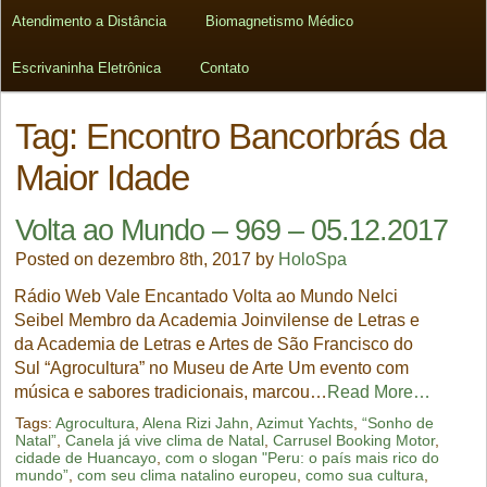
Atendimento a Distância
Biomagnetismo Médico
Escrivaninha Eletrônica
Contato
Tag:
Encontro Bancorbrás da
Maior Idade
Volta ao Mundo – 969 – 05.12.2017
Posted on dezembro 8th, 2017 by
HoloSpa
Rádio Web Vale Encantado Volta ao Mundo Nelci
Seibel Membro da Academia Joinvilense de Letras e
da Academia de Letras e Artes de São Francisco do
Sul “Agrocultura” no Museu de Arte Um evento com
música e sabores tradicionais, marcou…
Read More…
Tags:
Agrocultura
,
Alena Rizi Jahn
,
Azimut Yachts
,
“Sonho de
Natal”
,
Canela já vive clima de Natal
,
Carrusel Booking Motor
,
cidade de Huancayo
,
com o slogan "Peru: o país mais rico do
mundo”
,
com seu clima natalino europeu
,
como sua cultura
,