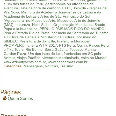
é um dos fortes do Peru
,
gastronomia ou atividades de
aventura.
,
Iate de fibra de carbono 100%
,
Joinville - regiões da
Vila Nova
,
Membro da Academia Joinvilense de Letras e da
Academia de Letras e Artes de São Francisco do Sul
“Agrocultura” no Museu de Arte
,
Museu de Arte de Joinville
(MAJ)
,
natureza
,
Nelci Seibel
,
Organização Mundial da Saúde
,
Papa a la huancaína
,
PERU: O PAÍS MAIS RICO DO MUNDO
,
Piraí e Estrada Rio da Prata
,
por meio da Secretaria de Turismo
e Cultura de Canela e Ministério da Cultura
,
por meio do
SIMDEC
,
Prefeitura de Joinville
,
Prefeitura Municipal
,
PROMPERÚ na feira WTM 2017
,
PTS Peru
,
Quiriri
,
Raices Peru
e Tika Tours
,
Rio Bonito
,
Serra Gaúcha
,
Tedesco Marina
Garden Plaza
,
Um dos iates de luxo fabricados em SC pela
Azimut
,
Viajes Pacifico
,
vivências inestimáveis
,
Volta ao Mundo
,
www.azimutyachts.com.br
,
www.bancorbras.com.br
Categories:
Mensagens
,
Notícias
,
Turismo
Páginas
Quem Somos