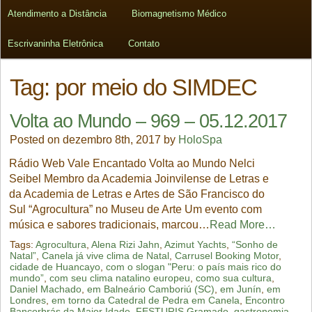
Atendimento a Distância
Biomagnetismo Médico
Escrivaninha Eletrônica
Contato
Tag:
por meio do SIMDEC
Volta ao Mundo – 969 – 05.12.2017
Posted on dezembro 8th, 2017 by
HoloSpa
Rádio Web Vale Encantado Volta ao Mundo Nelci
Seibel Membro da Academia Joinvilense de Letras e
da Academia de Letras e Artes de São Francisco do
Sul “Agrocultura” no Museu de Arte Um evento com
música e sabores tradicionais, marcou…
Read More…
Tags:
Agrocultura
,
Alena Rizi Jahn
,
Azimut Yachts
,
“Sonho de
Natal”
,
Canela já vive clima de Natal
,
Carrusel Booking Motor
,
cidade de Huancayo
,
com o slogan "Peru: o país mais rico do
mundo”
,
com seu clima natalino europeu
,
como sua cultura
,
Daniel Machado
,
em Balneário Camboriú (SC)
,
em Junín
,
em
Londres
,
em torno da Catedral de Pedra em Canela
,
Encontro
Bancorbrás da Maior Idade
,
FESTURIS Gramado
,
gastronomia