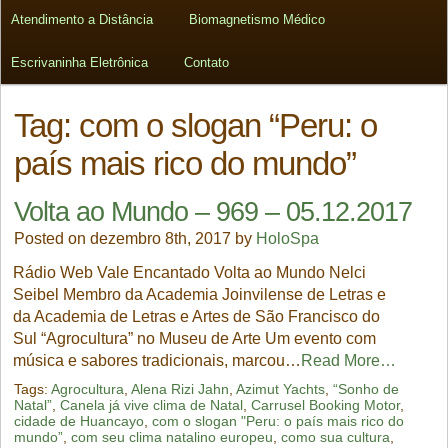
Atendimento a Distância
Biomagnetismo Médico
Escrivaninha Eletrônica
Contato
Tag:
com o slogan “Peru: o
país mais rico do mundo”
Volta ao Mundo – 969 – 05.12.2017
Posted on dezembro 8th, 2017 by
HoloSpa
Rádio Web Vale Encantado Volta ao Mundo Nelci
Seibel Membro da Academia Joinvilense de Letras e
da Academia de Letras e Artes de São Francisco do
Sul “Agrocultura” no Museu de Arte Um evento com
música e sabores tradicionais, marcou…
Read More…
Tags:
Agrocultura
,
Alena Rizi Jahn
,
Azimut Yachts
,
“Sonho de
Natal”
,
Canela já vive clima de Natal
,
Carrusel Booking Motor
,
cidade de Huancayo
,
com o slogan "Peru: o país mais rico do
mundo”
,
com seu clima natalino europeu
,
como sua cultura
,