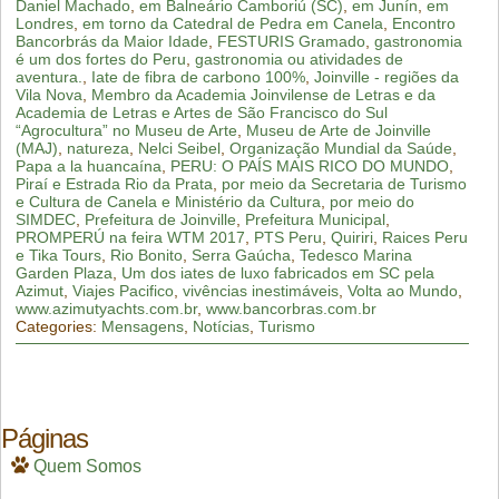
Daniel Machado
,
em Balneário Camboriú (SC)
,
em Junín
,
em
Londres
,
em torno da Catedral de Pedra em Canela
,
Encontro
Bancorbrás da Maior Idade
,
FESTURIS Gramado
,
gastronomia
é um dos fortes do Peru
,
gastronomia ou atividades de
aventura.
,
Iate de fibra de carbono 100%
,
Joinville - regiões da
Vila Nova
,
Membro da Academia Joinvilense de Letras e da
Academia de Letras e Artes de São Francisco do Sul
“Agrocultura” no Museu de Arte
,
Museu de Arte de Joinville
(MAJ)
,
natureza
,
Nelci Seibel
,
Organização Mundial da Saúde
,
Papa a la huancaína
,
PERU: O PAÍS MAIS RICO DO MUNDO
,
Piraí e Estrada Rio da Prata
,
por meio da Secretaria de Turismo
e Cultura de Canela e Ministério da Cultura
,
por meio do
SIMDEC
,
Prefeitura de Joinville
,
Prefeitura Municipal
,
PROMPERÚ na feira WTM 2017
,
PTS Peru
,
Quiriri
,
Raices Peru
e Tika Tours
,
Rio Bonito
,
Serra Gaúcha
,
Tedesco Marina
Garden Plaza
,
Um dos iates de luxo fabricados em SC pela
Azimut
,
Viajes Pacifico
,
vivências inestimáveis
,
Volta ao Mundo
,
www.azimutyachts.com.br
,
www.bancorbras.com.br
Categories:
Mensagens
,
Notícias
,
Turismo
Páginas
Quem Somos