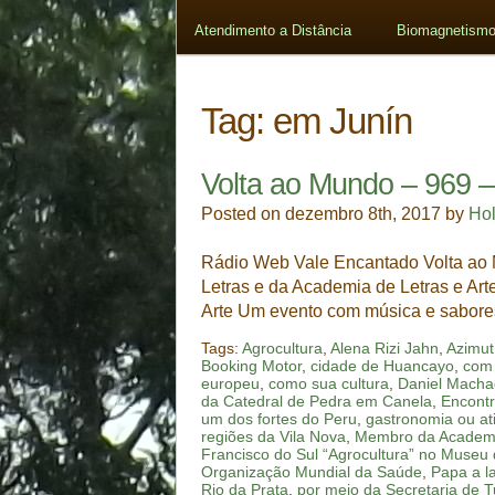
Atendimento a Distância
Biomagnetismo
Tag:
em Junín
Volta ao Mundo – 969 –
Posted on dezembro 8th, 2017 by
Ho
Rádio Web Vale Encantado Volta ao 
Letras e da Academia de Letras e Art
Arte Um evento com música e sabore
Tags:
Agrocultura
,
Alena Rizi Jahn
,
Azimut
Booking Motor
,
cidade de Huancayo
,
com 
europeu
,
como sua cultura
,
Daniel Mach
da Catedral de Pedra em Canela
,
Encontr
um dos fortes do Peru
,
gastronomia ou at
regiões da Vila Nova
,
Membro da Academia
Francisco do Sul “Agrocultura” no Museu 
Organização Mundial da Saúde
,
Papa a l
Rio da Prata
,
por meio da Secretaria de T