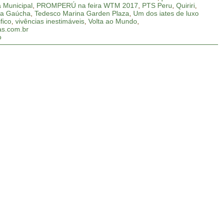
a Municipal
,
PROMPERÚ na feira WTM 2017
,
PTS Peru
,
Quiriri
,
ra Gaúcha
,
Tedesco Marina Garden Plaza
,
Um dos iates de luxo
fico
,
vivências inestimáveis
,
Volta ao Mundo
,
s.com.br
o