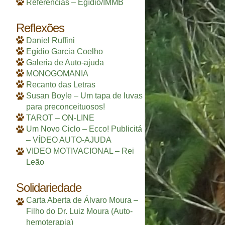
Referências – Egídio/IMMB
Reflexões
Daniel Ruffini
Egídio Garcia Coelho
Galeria de Auto-ajuda
MONOGOMANIA
Recanto das Letras
Susan Boyle – Um tapa de luvas
para preconceituosos!
TAROT – ON-LINE
Um Novo Ciclo – Ecco! Publicitá
– VÍDEO AUTO-AJUDA
VIDEO MOTIVACIONAL – Rei
Leão
Solidariedade
Carta Aberta de Álvaro Moura –
Filho do Dr. Luiz Moura (Auto-
hemoterapia)