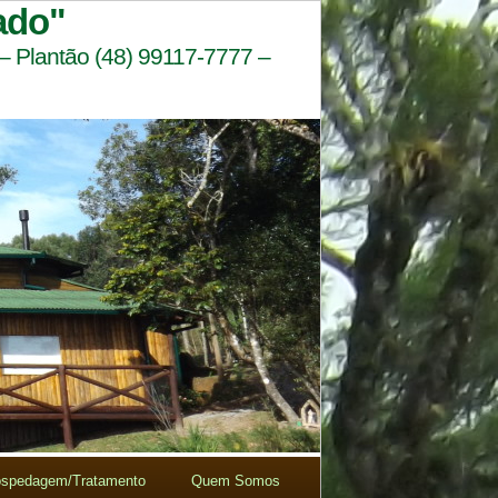
ado"
 – Plantão (48) 99117-7777 –
spedagem/Tratamento
Quem Somos