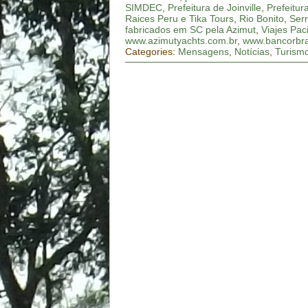
SIMDEC
,
Prefeitura de Joinville
,
Prefeitur
Raices Peru e Tika Tours
,
Rio Bonito
,
Ser
fabricados em SC pela Azimut
,
Viajes Paci
www.azimutyachts.com.br
,
www.bancorbra
Categories:
Mensagens
,
Notícias
,
Turism