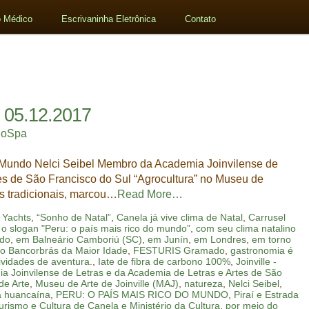
 Médico
Escrivaninha Eletrônica
Contato
 05.12.2017
loSpa
Mundo Nelci Seibel Membro da Academia Joinvilense de
es de São Francisco do Sul “Agrocultura” no Museu de
s tradicionais, marcou…
Read More…
 Yachts
,
“Sonho de Natal”
,
Canela já vive clima de Natal
,
Carrusel
o slogan "Peru: o país mais rico do mundo”
,
com seu clima natalino
ado
,
em Balneário Camboriú (SC)
,
em Junín
,
em Londres
,
em torno
o Bancorbrás da Maior Idade
,
FESTURIS Gramado
,
gastronomia é
ividades de aventura.
,
Iate de fibra de carbono 100%
,
Joinville -
 Joinvilense de Letras e da Academia de Letras e Artes de São
de Arte
,
Museu de Arte de Joinville (MAJ)
,
natureza
,
Nelci Seibel
,
a huancaína
,
PERU: O PAÍS MAIS RICO DO MUNDO
,
Piraí e Estrada
urismo e Cultura de Canela e Ministério da Cultura
,
por meio do