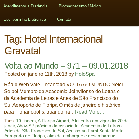
Atendimento a Distância
Biomagnetismo Médico
Escrivaninha Eletrônica
Contato
Tag:
Hotel Internacional
Gravatal
Volta ao Mundo – 971 – 09.01.2018
Posted on janeiro 11th, 2018 by
HoloSpa
Rádio Web Vale Encantado VOLTA AO MUNDO Nelci
Seibel Membro da Academia Joinvilense de Letras e
da Academia de Letras e Artes de São Francisco do
Sul Aeroporto de Floripa O mês de janeiro é histórico
para Florianópolis, quando há…
Read More…
Tags:
10 fingers
,
A Floripa Airport
,
A lei entra em vigor dia 20 de
janeir
,
Abav-SP próxima do associado
,
Academia de Letras e
Artes de São Francisco do Sul
,
Acesso ao Farol Santa Marta
,
Aeroporto de Floripa
,
alas de embarque e desembarque