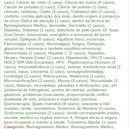
caso)
,
Câncer de cólon (1 caso)
,
Câncer de mama (6 casos)
,
Câncer de próstata (1 caso)
,
Câncer de pulmão (1 caso)
,
cômodo
,
cefaleias
,
Cistite (3 casos)
,
Colesterol alto (2 casos)
,
conforto
,
correta aplicação dos imãs
,
dando origem à presença
de vírus
,
Déficit de atenção (1 caso)
,
dentro da técnica do
Biomagnetismo Médico
,
dermatite
,
Dermatite (2 casos)
,
Diabetes
,
Diabetes (1 caso)
,
distúrbios de pele (acne
,
Dr. Isaac
Goiz Durán
,
emocionais
,
energético e emocional de forma
simples
,
Epilepsia (6 casos)
,
equilíbrio físico
,
esclerose
,
Fibromialgia (2 casos)
,
fibromialgias
,
fungos
,
Gestação
,
glaucomas
,
harmonia e também equilíbrio emocional
,
Hemorróidas (2 casos)
,
Hepatite C (2 casos)
,
hepatites
,
Herpes
,
Herpes Zoster (2 casos)
,
Hipertensão
,
HIV (3 casos)
,
HOLO-SPA Vale Encantado
,
HPV - Papilomavírus Humano (3
casos)
,
Imunodeficiência (1 caso)
,
insônia
,
Insuficiência renal (2
casos)
,
lúpus
,
Leucemia (1 caso)
,
lumbagos/lombalgia
,
Lumbalgia (2 casos)
,
Marca passo
,
Melanoma (1 caso)
,
Microcalcificações (2 casos)
,
Mioma (5 casos)
,
Mucosidade (1
caso)
,
Naturais
,
neuropatias
,
parasitas e desfunções
,
paz
,
pH
(potencial de hidrogênio)
,
pontos de rastreio
,
problemas
gástricos
,
problemas musculares
,
proporcionando melhor
qualidade de vida
,
psíquicas e espirituais
,
psoriase
,
Quimioterapia
,
Quisto mamário (8 casos)
,
relaxante e não
invasivo
,
renite
,
reumatismo
,
Síndrome de Menière (2 casos)
,
Síndromes autoimunes (2 casos)
,
sendo um tratamento indolor
,
sinusite
,
tecidos ou órgãos internos X
,
Terapia eficaz e segura
para recuperar e manter a saúde
,
Transtorno bipolar (1 caso)
Categories:
Biomagnetismo Médico
,
Biomagnetismo Médico
,