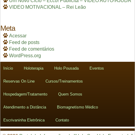
Um Novo Ciclo – Ecco! Publicitá – VÍDEO AUTO-AJUDA
VIDEO MOTIVACIONAL – Rei Leão
Meta
Acessar
Feed de posts
Feed de comentários
WordPress.org
Início
Holoterapia
Holo Pousada
Eventos
Reservas On Line
Cursos/Treinamentos
Hospedagem/Tratamento
Quem Somos
Atendimento a Distância
Biomagnetismo Médico
Escrivaninha Eletrônica
Contato