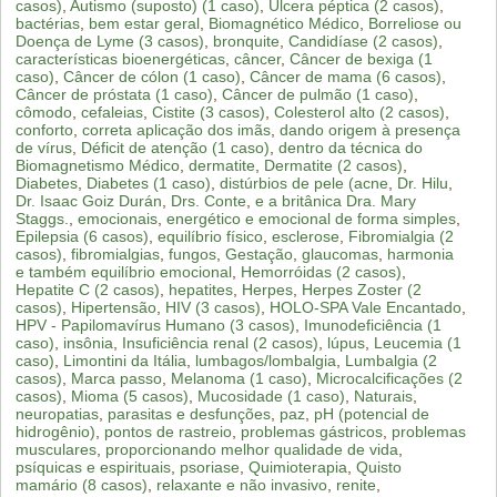
casos)
,
Autismo (suposto) (1 caso)
,
Úlcera péptica (2 casos)
,
bactérias
,
bem estar geral
,
Biomagnético Médico
,
Borreliose ou
Doença de Lyme (3 casos)
,
bronquite
,
Candidíase (2 casos)
,
características bioenergéticas
,
câncer
,
Câncer de bexiga (1
caso)
,
Câncer de cólon (1 caso)
,
Câncer de mama (6 casos)
,
Câncer de próstata (1 caso)
,
Câncer de pulmão (1 caso)
,
cômodo
,
cefaleias
,
Cistite (3 casos)
,
Colesterol alto (2 casos)
,
conforto
,
correta aplicação dos imãs
,
dando origem à presença
de vírus
,
Déficit de atenção (1 caso)
,
dentro da técnica do
Biomagnetismo Médico
,
dermatite
,
Dermatite (2 casos)
,
Diabetes
,
Diabetes (1 caso)
,
distúrbios de pele (acne
,
Dr. Hilu
,
Dr. Isaac Goiz Durán
,
Drs. Conte
,
e a britânica Dra. Mary
Staggs.
,
emocionais
,
energético e emocional de forma simples
,
Epilepsia (6 casos)
,
equilíbrio físico
,
esclerose
,
Fibromialgia (2
casos)
,
fibromialgias
,
fungos
,
Gestação
,
glaucomas
,
harmonia
e também equilíbrio emocional
,
Hemorróidas (2 casos)
,
Hepatite C (2 casos)
,
hepatites
,
Herpes
,
Herpes Zoster (2
casos)
,
Hipertensão
,
HIV (3 casos)
,
HOLO-SPA Vale Encantado
,
HPV - Papilomavírus Humano (3 casos)
,
Imunodeficiência (1
caso)
,
insônia
,
Insuficiência renal (2 casos)
,
lúpus
,
Leucemia (1
caso)
,
Limontini da Itália
,
lumbagos/lombalgia
,
Lumbalgia (2
casos)
,
Marca passo
,
Melanoma (1 caso)
,
Microcalcificações (2
casos)
,
Mioma (5 casos)
,
Mucosidade (1 caso)
,
Naturais
,
neuropatias
,
parasitas e desfunções
,
paz
,
pH (potencial de
hidrogênio)
,
pontos de rastreio
,
problemas gástricos
,
problemas
musculares
,
proporcionando melhor qualidade de vida
,
psíquicas e espirituais
,
psoriase
,
Quimioterapia
,
Quisto
mamário (8 casos)
,
relaxante e não invasivo
,
renite
,