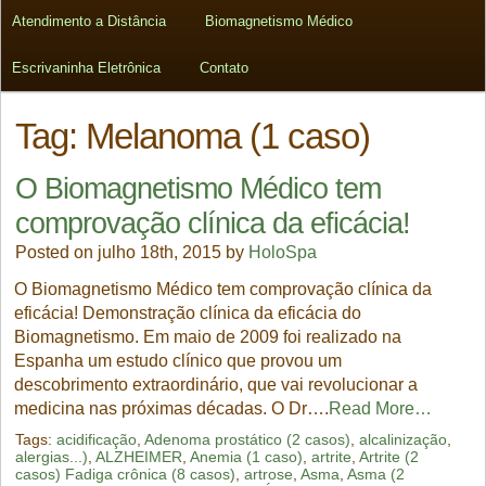
Atendimento a Distância
Biomagnetismo Médico
Escrivaninha Eletrônica
Contato
Tag:
Melanoma (1 caso)
O Biomagnetismo Médico tem
comprovação clínica da eficácia!
Posted on julho 18th, 2015 by
HoloSpa
O Biomagnetismo Médico tem comprovação clínica da
eficácia! Demonstração clínica da eficácia do
Biomagnetismo. Em maio de 2009 foi realizado na
Espanha um estudo clínico que provou um
descobrimento extraordinário, que vai revolucionar a
medicina nas próximas décadas. O Dr….
Read More…
Tags:
acidificação
,
Adenoma prostático (2 casos)
,
alcalinização
,
alergias...)
,
ALZHEIMER
,
Anemia (1 caso)
,
artrite
,
Artrite (2
casos) Fadiga crônica (8 casos)
,
artrose
,
Asma
,
Asma (2