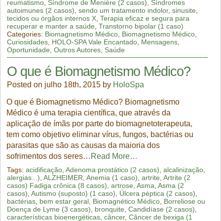
reumatismo
,
Síndrome de Menière (2 casos)
,
Síndromes
autoimunes (2 casos)
,
sendo um tratamento indolor
,
sinusite
,
tecidos ou órgãos internos X
,
Terapia eficaz e segura para
recuperar e manter a saúde
,
Transtorno bipolar (1 caso)
Categories:
Biomagnetismo Médico
,
Biomagnetismo Médico
,
Curiosidades
,
HOLO-SPA Vale Encantado
,
Mensagens
,
Oportunidade
,
Outros Autores
,
Saúde
O que é Biomagnetismo Médico?
Posted on julho 18th, 2015 by
HoloSpa
O que é Biomagnetismo Médico? Biomagnetismo
Médico é uma terapia científica, que através da
aplicação de ímãs por parte do biomagnetoterapeuta,
tem como objetivo eliminar vírus, fungos, bactérias ou
parasitas que são as causas da maioria dos
sofrimentos dos seres…
Read More…
Tags:
acidificação
,
Adenoma prostático (2 casos)
,
alcalinização
,
alergias...)
,
ALZHEIMER
,
Anemia (1 caso)
,
artrite
,
Artrite (2
casos) Fadiga crônica (8 casos)
,
artrose
,
Asma
,
Asma (2
casos)
,
Autismo (suposto) (1 caso)
,
Úlcera péptica (2 casos)
,
bactérias
,
bem estar geral
,
Biomagnético Médico
,
Borreliose ou
Doença de Lyme (3 casos)
,
bronquite
,
Candidíase (2 casos)
,
características bioenergéticas
,
câncer
,
Câncer de bexiga (1