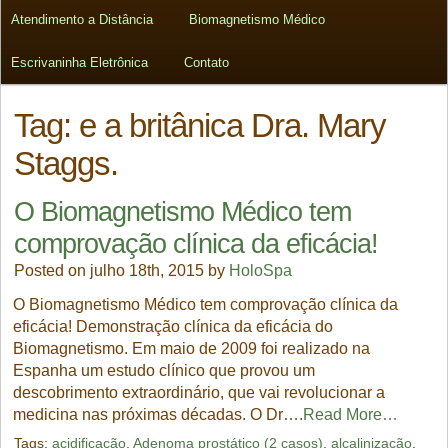
Atendimento a Distância
Biomagnetismo Médico
Escrivaninha Eletrônica
Contato
Tag:
e a britânica Dra. Mary
Staggs.
O Biomagnetismo Médico tem
comprovação clínica da eficácia!
Posted on julho 18th, 2015 by
HoloSpa
O Biomagnetismo Médico tem comprovação clínica da
eficácia! Demonstração clínica da eficácia do
Biomagnetismo. Em maio de 2009 foi realizado na
Espanha um estudo clínico que provou um
descobrimento extraordinário, que vai revolucionar a
medicina nas próximas décadas. O Dr….
Read More…
Tags:
acidificação
,
Adenoma prostático (2 casos)
,
alcalinização
,