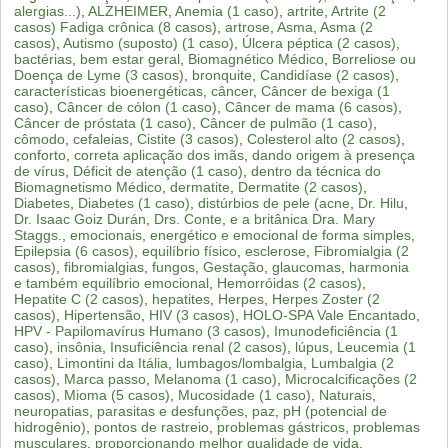
alergias...)
,
ALZHEIMER
,
Anemia (1 caso)
,
artrite
,
Artrite (2
casos) Fadiga crônica (8 casos)
,
artrose
,
Asma
,
Asma (2
casos)
,
Autismo (suposto) (1 caso)
,
Úlcera péptica (2 casos)
,
bactérias
,
bem estar geral
,
Biomagnético Médico
,
Borreliose ou
Doença de Lyme (3 casos)
,
bronquite
,
Candidíase (2 casos)
,
características bioenergéticas
,
câncer
,
Câncer de bexiga (1
caso)
,
Câncer de cólon (1 caso)
,
Câncer de mama (6 casos)
,
Câncer de próstata (1 caso)
,
Câncer de pulmão (1 caso)
,
cômodo
,
cefaleias
,
Cistite (3 casos)
,
Colesterol alto (2 casos)
,
conforto
,
correta aplicação dos imãs
,
dando origem à presença
de vírus
,
Déficit de atenção (1 caso)
,
dentro da técnica do
Biomagnetismo Médico
,
dermatite
,
Dermatite (2 casos)
,
Diabetes
,
Diabetes (1 caso)
,
distúrbios de pele (acne
,
Dr. Hilu
,
Dr. Isaac Goiz Durán
,
Drs. Conte
,
e a britânica Dra. Mary
Staggs.
,
emocionais
,
energético e emocional de forma simples
,
Epilepsia (6 casos)
,
equilíbrio físico
,
esclerose
,
Fibromialgia (2
casos)
,
fibromialgias
,
fungos
,
Gestação
,
glaucomas
,
harmonia
e também equilíbrio emocional
,
Hemorróidas (2 casos)
,
Hepatite C (2 casos)
,
hepatites
,
Herpes
,
Herpes Zoster (2
casos)
,
Hipertensão
,
HIV (3 casos)
,
HOLO-SPA Vale Encantado
,
HPV - Papilomavírus Humano (3 casos)
,
Imunodeficiência (1
caso)
,
insônia
,
Insuficiência renal (2 casos)
,
lúpus
,
Leucemia (1
caso)
,
Limontini da Itália
,
lumbagos/lombalgia
,
Lumbalgia (2
casos)
,
Marca passo
,
Melanoma (1 caso)
,
Microcalcificações (2
casos)
,
Mioma (5 casos)
,
Mucosidade (1 caso)
,
Naturais
,
neuropatias
,
parasitas e desfunções
,
paz
,
pH (potencial de
hidrogênio)
,
pontos de rastreio
,
problemas gástricos
,
problemas
musculares
,
proporcionando melhor qualidade de vida
,