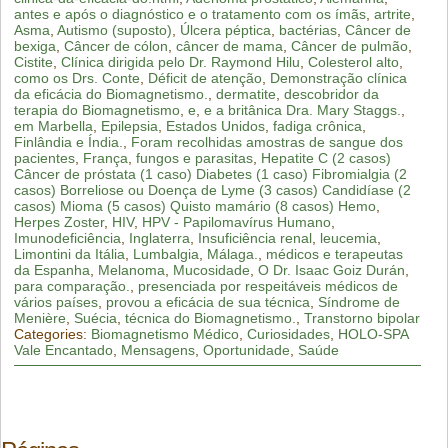
antes e após o diagnóstico e o tratamento com os ímãs
,
artrite
,
Asma
,
Autismo (suposto)
,
Úlcera péptica
,
bactérias
,
Câncer de
bexiga
,
Câncer de cólon
,
câncer de mama
,
Câncer de pulmão
,
Cistite
,
Clínica dirigida pelo Dr. Raymond Hilu
,
Colesterol alto
,
como os Drs. Conte
,
Déficit de atenção
,
Demonstração clínica
da eficácia do Biomagnetismo.
,
dermatite
,
descobridor da
terapia do Biomagnetismo
,
e
,
e a britânica Dra. Mary Staggs.
,
em Marbella
,
Epilepsia
,
Estados Unidos
,
fadiga crônica
,
Finlândia e Índia.
,
Foram recolhidas amostras de sangue dos
pacientes
,
França
,
fungos e parasitas
,
Hepatite C (2 casos)
Câncer de próstata (1 caso) Diabetes (1 caso) Fibromialgia (2
casos) Borreliose ou Doença de Lyme (3 casos) Candidíase (2
casos) Mioma (5 casos) Quisto mamário (8 casos) Hemo
,
Herpes Zoster
,
HIV
,
HPV - Papilomavírus Humano
,
Imunodeficiência
,
Inglaterra
,
Insuficiência renal
,
leucemia
,
Limontini da Itália
,
Lumbalgia
,
Málaga.
,
médicos e terapeutas
da Espanha
,
Melanoma
,
Mucosidade
,
O Dr. Isaac Goiz Durán
,
para comparação.
,
presenciada por respeitáveis médicos de
vários países
,
provou a eficácia de sua técnica
,
Síndrome de
Menière
,
Suécia
,
técnica do Biomagnetismo.
,
Transtorno bipolar
Categories:
Biomagnetismo Médico
,
Curiosidades
,
HOLO-SPA
Vale Encantado
,
Mensagens
,
Oportunidade
,
Saúde