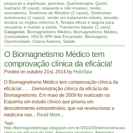
psíquicas e espirituais
,
psoriase
,
Quimioterapia
,
Quisto
mamário (8 casos)
,
relaxante e não invasivo
,
renite
,
reumatismo
,
Síndrome de Menière (2 casos)
,
Síndromes
autoimunes (2 casos)
,
sendo um tratamento indolor
,
sinusite
,
tecidos ou órgãos internos X
,
Terapia eficaz e segura para
recuperar e manter a saúde
,
Transtorno bipolar (1 caso)
Categories:
Biomagnetismo Médico
,
Biomagnetismo Médico
,
Curiosidades
,
HOLO-SPA Vale Encantado
,
Mensagens
,
Oportunidade
,
Outros Autores
,
Saúde
O Biomagnetismo Médico tem
comprovação clínica da eficácia!
Posted on outubro 21st, 2014 by
HoloSpa
O Biomagnetismo Médico tem comprovação clínica da
eficácia! . . . . Demonstração clínica da eficácia do
Biomagnetismo. Em maio de 2009 foi realizado na
Espanha um estudo clínico que provou um
descobrimento extraordinário, que vai revolucionar a
medicina nas…
Read More…
Tags:
:
http://biomagnetismogo.blogspot.com.br/2014/03/demonstracao-
clinica-da-eficacia-do.html
,
Adenoma prostático
,
Alemanha
,