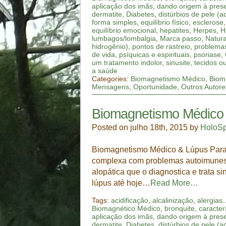
aplicação dos imãs
,
dando origem à prese
dermatite
,
Diabetes
,
distúrbios de pele (a
forma simples
,
equilíbrio físico
,
esclerose
equilíbrio emocional
,
hepatites
,
Herpes
,
H
lumbagos/lombalgia
,
Marca passo
,
Natura
hidrogênio)
,
pontos de rastreio
,
problemas
de vida
,
psíquicas e espirituais
,
psoriase
,
um tratamento indolor
,
sinusite
,
tecidos o
a saúde
Categories:
Biomagnetismo Médico
,
Biom
Mensagens
,
Oportunidade
,
Outros Autore
Biomagnetismo Médico
Posted on julho 18th, 2015 by
HoloS
Biomagnetismo Médico & Lúpus Para
complexa com problemas autoimunes, 
alopática que o diagnostica e trata 
lúpus até hoje…
Read More…
Tags:
acidificação
,
alcalinização
,
alergias..
Biomagnético Médico
,
bronquite
,
caracter
aplicação dos imãs
,
dando origem à prese
dermatite
,
Diabetes
,
distúrbios de pele (a