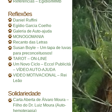
Referências – Egídio/IMMB
Reflexões
Daniel Ruffini
Egídio Garcia Coelho
Galeria de Auto-ajuda
MONOGOMANIA
Recanto das Letras
Susan Boyle – Um tapa de luvas
para preconceituosos!
TAROT – ON-LINE
Um Novo Ciclo – Ecco! Publicitá
– VÍDEO AUTO-AJUDA
VIDEO MOTIVACIONAL – Rei
Leão
Solidariedade
Carta Aberta de Álvaro Moura –
Filho do Dr. Luiz Moura (Auto-
hemoterapia)