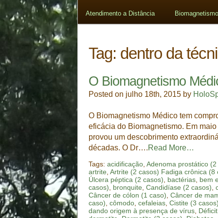
Atendimento a Distância
Biomagnetismo
Tag:
dentro da téc
O Biomagnetismo Médico
Posted on julho 18th, 2015 by
HoloS
O Biomagnetismo Médico tem comprova
eficácia do Biomagnetismo. Em maio 
provou um descobrimento extraordinár
décadas. O Dr….
Read More…
Tags:
acidificação
,
Adenoma prostático (2
artrite
,
Artrite (2 casos) Fadiga crônica (8
Úlcera péptica (2 casos)
,
bactérias
,
bem e
casos)
,
bronquite
,
Candidíase (2 casos)
,
Câncer de cólon (1 caso)
,
Câncer de mam
caso)
,
cômodo
,
cefaleias
,
Cistite (3 casos
dando origem à presença de vírus
,
Défici