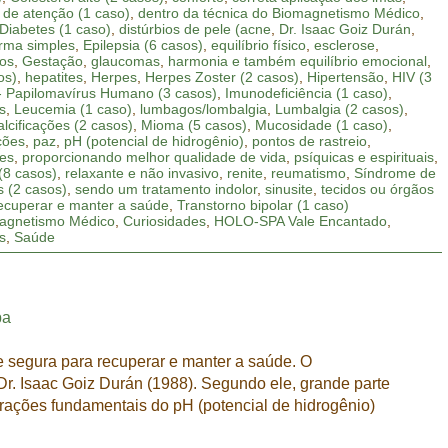
t de atenção (1 caso)
,
dentro da técnica do Biomagnetismo Médico
,
Diabetes (1 caso)
,
distúrbios de pele (acne
,
Dr. Isaac Goiz Durán
,
orma simples
,
Epilepsia (6 casos)
,
equilíbrio físico
,
esclerose
,
os
,
Gestação
,
glaucomas
,
harmonia e também equilíbrio emocional
,
os)
,
hepatites
,
Herpes
,
Herpes Zoster (2 casos)
,
Hipertensão
,
HIV (3
- Papilomavírus Humano (3 casos)
,
Imunodeficiência (1 caso)
,
s
,
Leucemia (1 caso)
,
lumbagos/lombalgia
,
Lumbalgia (2 casos)
,
lcificações (2 casos)
,
Mioma (5 casos)
,
Mucosidade (1 caso)
,
ções
,
paz
,
pH (potencial de hidrogênio)
,
pontos de rastreio
,
es
,
proporcionando melhor qualidade de vida
,
psíquicas e espirituais
,
(8 casos)
,
relaxante e não invasivo
,
renite
,
reumatismo
,
Síndrome de
 (2 casos)
,
sendo um tratamento indolor
,
sinusite
,
tecidos ou órgãos
recuperar e manter a saúde
,
Transtorno bipolar (1 caso)
agnetismo Médico
,
Curiosidades
,
HOLO-SPA Vale Encantado
,
s
,
Saúde
pa
e segura para recuperar e manter a saúde. O
Dr. Isaac Goiz Durán (1988). Segundo ele, grande parte
rações fundamentais do pH (potencial de hidrogênio)