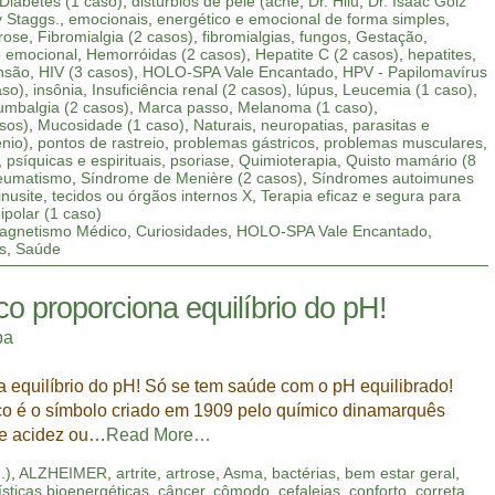
Diabetes (1 caso)
,
distúrbios de pele (acne
,
Dr. Hilu
,
Dr. Isaac Goiz
y Staggs.
,
emocionais
,
energético e emocional de forma simples
,
rose
,
Fibromialgia (2 casos)
,
fibromialgias
,
fungos
,
Gestação
,
o emocional
,
Hemorróidas (2 casos)
,
Hepatite C (2 casos)
,
hepatites
,
nsão
,
HIV (3 casos)
,
HOLO-SPA Vale Encantado
,
HPV - Papilomavírus
aso)
,
insônia
,
Insuficiência renal (2 casos)
,
lúpus
,
Leucemia (1 caso)
,
umbalgia (2 casos)
,
Marca passo
,
Melanoma (1 caso)
,
sos)
,
Mucosidade (1 caso)
,
Naturais
,
neuropatias
,
parasitas e
ênio)
,
pontos de rastreio
,
problemas gástricos
,
problemas musculares
,
,
psíquicas e espirituais
,
psoriase
,
Quimioterapia
,
Quisto mamário (8
eumatismo
,
Síndrome de Menière (2 casos)
,
Síndromes autoimunes
inusite
,
tecidos ou órgãos internos X
,
Terapia eficaz e segura para
ipolar (1 caso)
agnetismo Médico
,
Curiosidades
,
HOLO-SPA Vale Encantado
,
s
,
Saúde
 proporciona equilíbrio do pH!
pa
equilíbrio do pH! Só se tem saúde com o pH equilibrado!
ico é o símbolo criado em 1909 pelo químico dinamarquês
de acidez ou…
Read More…
.)
,
ALZHEIMER
,
artrite
,
artrose
,
Asma
,
bactérias
,
bem estar geral
,
ísticas bioenergéticas
,
câncer
,
cômodo
,
cefaleias
,
conforto
,
correta