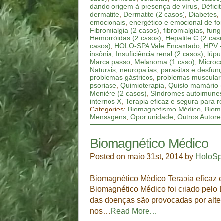
dando origem à presença de vírus
,
Défici
dermatite
,
Dermatite (2 casos)
,
Diabetes
,
emocionais
,
energético e emocional de f
Fibromialgia (2 casos)
,
fibromialgias
,
fung
Hemorróidas (2 casos)
,
Hepatite C (2 cas
casos)
,
HOLO-SPA Vale Encantado
,
HPV 
insônia
,
Insuficiência renal (2 casos)
,
lúpu
Marca passo
,
Melanoma (1 caso)
,
Microca
Naturais
,
neuropatias
,
parasitas e desfun
problemas gástricos
,
problemas muscular
psoriase
,
Quimioterapia
,
Quisto mamário 
Menière (2 casos)
,
Síndromes autoimunes
internos X
,
Terapia eficaz e segura para 
Categories:
Biomagnetismo Médico
,
Biom
Mensagens
,
Oportunidade
,
Outros Autore
Biomagnético Médico
Posted on maio 31st, 2014 by
HoloS
Biomagnético Médico Terapia eficaz 
Biomagnético Médico foi criado pelo 
das doenças são provocadas por alte
nos…
Read More…