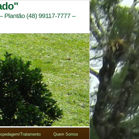
ado"
 – Plantão (48) 99117-7777 –
spedagem/Tratamento
Quem Somos