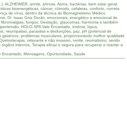
.)
,
ALZHEIMER
,
artrite
,
artrose
,
Asma
,
bactérias
,
bem estar geral
,
ísticas bioenergéticas
,
câncer
,
cômodo
,
cefaleias
,
conforto
,
correta
nça de vírus
,
dentro da técnica do Biomagnetismo Médico
,
cne
,
Dr. Isaac Goiz Durán
,
emocionais
,
energético e emocional de
,
fibromialgias
,
fungos
,
Gestação
,
glaucomas
,
harmonia e também
ipertensão
,
HOLO-SPA Vale Encantado
,
insônia
,
lúpus
,
is
,
neuropatias
,
parasitas e desfunções
,
paz
,
pH (potencial de
 gástricos
,
problemas musculares
,
proporcionando melhor qualidade
Quimioterapia
,
relaxante e não invasivo
,
renite
,
reumatismo
,
sendo
u órgãos internos
,
Terapia eficaz e segura para recuperar e manter a
 Encantado
,
Mensagens
,
Oportunidade
,
Saúde