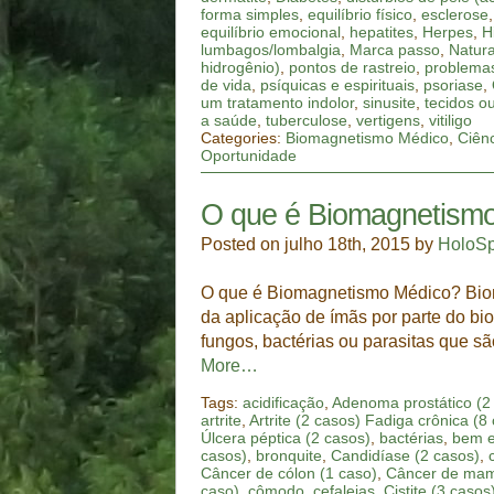
forma simples
,
equilíbrio físico
,
esclerose
equilíbrio emocional
,
hepatites
,
Herpes
,
H
lumbagos/lombalgia
,
Marca passo
,
Natura
hidrogênio)
,
pontos de rastreio
,
problemas
de vida
,
psíquicas e espirituais
,
psoriase
,
um tratamento indolor
,
sinusite
,
tecidos o
a saúde
,
tuberculose
,
vertigens
,
vitiligo
Categories:
Biomagnetismo Médico
,
Ciên
Oportunidade
O que é Biomagnetism
Posted on julho 18th, 2015 by
HoloS
O que é Biomagnetismo Médico? Bioma
da aplicação de ímãs por parte do bi
fungos, bactérias ou parasitas que s
More…
Tags:
acidificação
,
Adenoma prostático (2
artrite
,
Artrite (2 casos) Fadiga crônica (8
Úlcera péptica (2 casos)
,
bactérias
,
bem e
casos)
,
bronquite
,
Candidíase (2 casos)
,
Câncer de cólon (1 caso)
,
Câncer de mam
caso)
,
cômodo
,
cefaleias
,
Cistite (3 casos