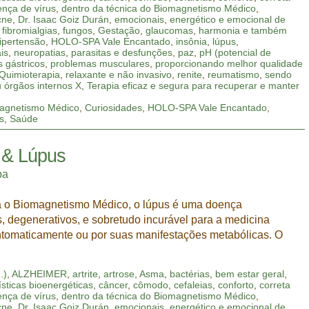
nça de vírus
,
dentro da técnica do Biomagnetismo Médico
,
cne
,
Dr. Isaac Goiz Durán
,
emocionais
,
energético e emocional de
,
fibromialgias
,
fungos
,
Gestação
,
glaucomas
,
harmonia e também
ipertensão
,
HOLO-SPA Vale Encantado
,
insônia
,
lúpus
,
is
,
neuropatias
,
parasitas e desfunções
,
paz
,
pH (potencial de
 gástricos
,
problemas musculares
,
proporcionando melhor qualidade
Quimioterapia
,
relaxante e não invasivo
,
renite
,
reumatismo
,
sendo
u órgãos internos X
,
Terapia eficaz e segura para recuperar e manter
agnetismo Médico
,
Curiosidades
,
HOLO-SPA Vale Encantado
,
s
,
Saúde
 & Lúpus
pa
 o Biomagnetismo Médico, o lúpus é uma doença
degenerativos, e sobretudo incurável para a medicina
sintomaticamente ou por suas manifestações metabólicas. O
.)
,
ALZHEIMER
,
artrite
,
artrose
,
Asma
,
bactérias
,
bem estar geral
,
ísticas bioenergéticas
,
câncer
,
cômodo
,
cefaleias
,
conforto
,
correta
nça de vírus
,
dentro da técnica do Biomagnetismo Médico
,
cne
,
Dr. Isaac Goiz Durán
,
emocionais
,
energético e emocional de