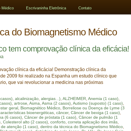
 Médico
Escrivaninha Eletrônica
Contato
nica do Biomagnetismo Médico
 tem comprovação clínica da eficácia!
pa
ção clínica da eficácia! Demonstração clínica da
de 2009 foi realizado na Espanha um estudo clínico que
io, que vai revolucionar a medicina nas próximas
 casos)
,
alcalinização
,
alergias...)
,
ALZHEIMER
,
Anemia (1 caso)
,
 casos)
,
artrose
,
Asma
,
Asma (2 casos)
,
Autismo (suposto) (1 caso)
,
star geral
,
Biomagnético Médico
,
Borreliose ou Doença de Lyme (3
características bioenergéticas
,
câncer
,
Câncer de bexiga (1 caso)
,
a (6 casos)
,
Câncer de próstata (1 caso)
,
Câncer de pulmão (1
)
,
Colesterol alto (2 casos)
,
conforto
,
correta aplicação dos imãs
,
t de atenção (1 caso)
,
dentro da técnica do Biomagnetismo Médico
,