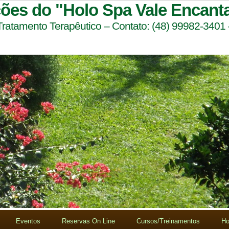
ções do "Holo Spa Vale Encant
 Tratamento Terapêutico – Contato: (48) 99982-3401
Eventos
Reservas On Line
Cursos/Treinamentos
Ho