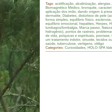
Tags:
acidificação
,
alcalinização
,
alergias..
Biomagnético Médico
,
bronquite
,
caracter
aplicação dos imãs
,
dando origem à prese
dermatite
,
Diabetes
,
distúrbios de pele (a
forma simples
,
equilíbrio físico
,
esclerose
equilíbrio emocional
,
hepatites
,
Herpes
,
H
lumbagos/lombalgia
,
Marca passo
,
Natura
hidrogênio)
,
pontos de rastreio
,
problemas
de vida
,
psíquicas e espirituais
,
psoriase
,
um tratamento indolor
,
sinusite
,
tecidos o
saúde
,
tuberculose
,
vertigens
,
vitiligo
Categories:
Curiosidades
,
HOLO-SPA Vale