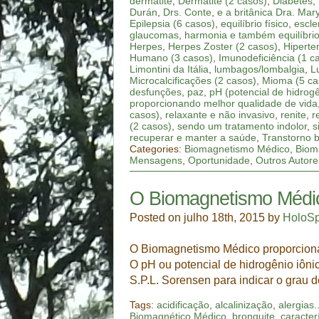
dermatite
,
Dermatite (2 casos)
,
Diabetes
,
Durán
,
Drs. Conte
,
e a britânica Dra. Mar
Epilepsia (6 casos)
,
equilíbrio físico
,
escle
glaucomas
,
harmonia e também equilíbri
Herpes
,
Herpes Zoster (2 casos)
,
Hiperte
Humano (3 casos)
,
Imunodeficiência (1 c
Limontini da Itália
,
lumbagos/lombalgia
,
L
Microcalcificações (2 casos)
,
Mioma (5 ca
desfunções
,
paz
,
pH (potencial de hidrog
proporcionando melhor qualidade de vida
casos)
,
relaxante e não invasivo
,
renite
,
r
(2 casos)
,
sendo um tratamento indolor
,
s
recuperar e manter a saúde
,
Transtorno b
Categories:
Biomagnetismo Médico
,
Biom
Mensagens
,
Oportunidade
,
Outros Autore
O Biomagnetismo Médico
Posted on julho 18th, 2015 by
HoloS
O Biomagnetismo Médico proporciona 
O pH ou potencial de hidrogênio iôn
S.P.L. Sorensen para indicar o grau 
Tags:
acidificação
,
alcalinização
,
alergias..
Biomagnético Médico
,
bronquite
,
caracter