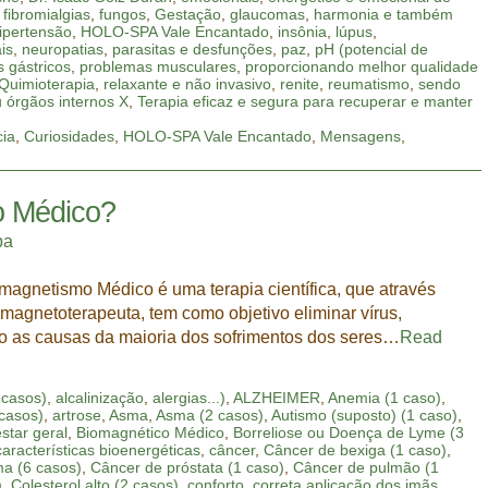
,
fibromialgias
,
fungos
,
Gestação
,
glaucomas
,
harmonia e também
ipertensão
,
HOLO-SPA Vale Encantado
,
insônia
,
lúpus
,
is
,
neuropatias
,
parasitas e desfunções
,
paz
,
pH (potencial de
 gástricos
,
problemas musculares
,
proporcionando melhor qualidade
Quimioterapia
,
relaxante e não invasivo
,
renite
,
reumatismo
,
sendo
u órgãos internos X
,
Terapia eficaz e segura para recuperar e manter
cia
,
Curiosidades
,
HOLO-SPA Vale Encantado
,
Mensagens
,
o Médico?
pa
gnetismo Médico é uma terapia científica, que através
omagnetoterapeuta, tem como objetivo eliminar vírus,
ão as causas da maioria dos sofrimentos dos seres…
Read
 casos)
,
alcalinização
,
alergias...)
,
ALZHEIMER
,
Anemia (1 caso)
,
 casos)
,
artrose
,
Asma
,
Asma (2 casos)
,
Autismo (suposto) (1 caso)
,
star geral
,
Biomagnético Médico
,
Borreliose ou Doença de Lyme (3
características bioenergéticas
,
câncer
,
Câncer de bexiga (1 caso)
,
a (6 casos)
,
Câncer de próstata (1 caso)
,
Câncer de pulmão (1
)
,
Colesterol alto (2 casos)
,
conforto
,
correta aplicação dos imãs
,