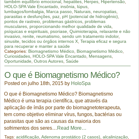
também equilíbrio emocional
,
hepatites
,
Herpes
,
Hipertensão
,
HOLO-SPA Vale Encantado
,
insônia
,
lúpus
,
lumbagos/lombalgia
,
Marca passo
,
Naturais
,
neuropatias
,
parasitas e desfunções
,
paz
,
pH (potencial de hidrogênio)
,
pontos de rastreio
,
problemas gástricos
,
problemas
musculares
,
proporcionando melhor qualidade de vida
,
psíquicas e espirituais
,
psoriase
,
Quimioterapia
,
relaxante e não
invasivo
,
renite
,
reumatismo
,
sendo um tratamento indolor
,
sinusite
,
tecidos ou órgãos internos X
,
Terapia eficaz e segura
para recuperar e manter a saúde
Categories:
Biomagnetismo Médico
,
Biomagnetismo Médico
,
Curiosidades
,
HOLO-SPA Vale Encantado
,
Mensagens
,
Oportunidade
,
Outros Autores
,
Saúde
O que é Biomagnetismo Médico?
Posted on julho 18th, 2015 by
HoloSpa
O que é Biomagnetismo Médico? Biomagnetismo
Médico é uma terapia científica, que através da
aplicação de ímãs por parte do biomagnetoterapeuta,
tem como objetivo eliminar vírus, fungos, bactérias ou
parasitas que são as causas da maioria dos
sofrimentos dos seres…
Read More…
Tags:
acidificação
,
Adenoma prostático (2 casos)
,
alcalinização
,