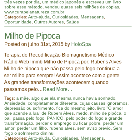
três vezes por dia
,
um médico japonês e escreveu um livro
sobre esse método
,
vendeu quase seis milhões de cópias
,
www.curapelanatureza.com.br
Categories:
Auto-ajuda
,
Curiosidades
,
Mensagens
,
Oportunidade
,
Outros Autores
,
Saúde
Milho de Pipoca
Posted on julho 31st, 2015 by
HoloSpa
Terapia de Recodificação Biomagnetismo Médico
Rádio Web Immb Milho de Pipoca por: Rubens Alves
Milho de pipoca que não passa pelo fogo continua a
ser milho para sempre! Assim acontece com a gente.
As grandes transformações acontecem quando
passamos pelo…
Read More…
Tags:
a mãe
,
algo que ela mesma nunca havia sonhado
,
Ansiedade
,
completamente diferente
,
cujas causas ignoramos
,
depressão ou sofrimento
,
fica do mesmo jeito
,
livro "O amor
que acende a lua" de Rubem Alves
,
medo
,
milho de pipóca
,
o
pai
,
passa pelo fogo
,
PÂNICO
,
pelo poder do fogo a grande
transformação
,
perder o emprego ou ficar pobre
,
perder um
amor
,
perder um filho
,
rubens alves
,
sem aviso prévio
,
Sem
fogo o sofrimento diminui
Categories:
Auto-ajuda
,
Curiosidades
,
Mensagens
,