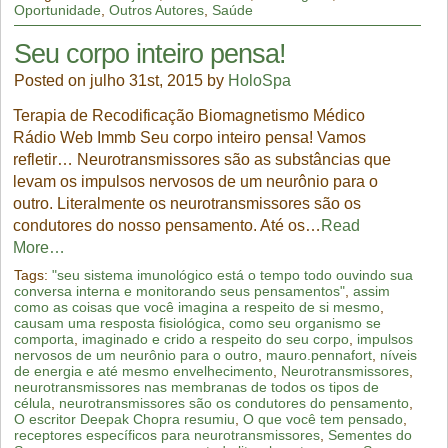
Oportunidade
,
Outros Autores
,
Saúde
Seu corpo inteiro pensa!
Posted on julho 31st, 2015 by
HoloSpa
Terapia de Recodificação Biomagnetismo Médico
Rádio Web Immb Seu corpo inteiro pensa! Vamos
refletir… Neurotransmissores são as substâncias que
levam os impulsos nervosos de um neurônio para o
outro. Literalmente os neurotransmissores são os
condutores do nosso pensamento. Até os…
Read
More…
Tags:
"seu sistema imunológico está o tempo todo ouvindo sua
conversa interna e monitorando seus pensamentos"
,
assim
como as coisas que você imagina a respeito de si mesmo
,
causam uma resposta fisiológica
,
como seu organismo se
comporta
,
imaginado e crido a respeito do seu corpo
,
impulsos
nervosos de um neurônio para o outro
,
mauro.pennafort
,
níveis
de energia e até mesmo envelhecimento
,
Neurotransmissores
,
neurotransmissores nas membranas de todos os tipos de
célula
,
neurotransmissores são os condutores do pensamento
,
O escritor Deepak Chopra resumiu
,
O que você tem pensado
,
receptores específicos para neurotransmissores
,
Sementes do