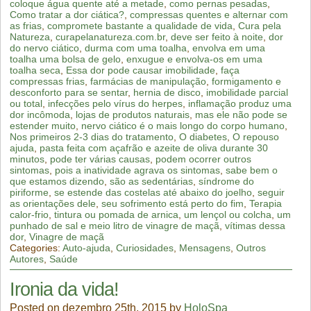
coloque água quente até a metade
,
como pernas pesadas
,
Como tratar a dor ciática?
,
compressas quentes e alternar com
as frias
,
compromete bastante a qualidade de vida
,
Cura pela
Natureza
,
curapelanatureza.com.br
,
deve ser feito à noite
,
dor
do nervo ciático
,
durma com uma toalha
,
envolva em uma
toalha uma bolsa de gelo
,
enxugue e envolva-os em uma
toalha seca
,
Essa dor pode causar imobilidade
,
faça
compressas frias
,
farmácias de manipulação
,
formigamento e
desconforto para se sentar
,
hernia de disco
,
imobilidade parcial
ou total
,
infecções pelo vírus do herpes
,
inflamação produz uma
dor incômoda
,
lojas de produtos naturais
,
mas ele não pode se
estender muito
,
nervo ciático é o mais longo do corpo humano
,
Nos primeiros 2-3 dias do tratamento
,
O diabetes
,
O repouso
ajuda
,
pasta feita com açafrão e azeite de oliva durante 30
minutos
,
pode ter várias causas
,
podem ocorrer outros
sintomas
,
pois a inatividade agrava os sintomas
,
sabe bem o
que estamos dizendo
,
são as sedentárias
,
síndrome do
piriforme
,
se estende das costelas até abaixo do joelho
,
seguir
as orientações dele
,
seu sofrimento está perto do fim
,
Terapia
calor-frio
,
tintura ou pomada de arnica
,
um lençol ou colcha
,
um
punhado de sal e meio litro de vinagre de maçã
,
vítimas dessa
dor
,
Vinagre de maçã
Categories:
Auto-ajuda
,
Curiosidades
,
Mensagens
,
Outros
Autores
,
Saúde
Ironia da vida!
Posted on dezembro 25th, 2015 by
HoloSpa