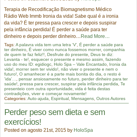
Terapia de Recodificação Biomagnetismo Médico
Rádio Web Immb Ironia da vida! Sabe qual é a ironia
da vida? É ter pressa para crescer e depois suspirar
pela infância perdida! É perder a saúde para ter
dinheiro e depois perder dinheiro…
Read More…
Tags:
A palavra vida tem uma letra ‘V’
,
É perder a saúde para
ter dinheiro
,
É viver como nunca fossemos morrer
,
companhia
de quem te faz feliz!!
,
Desfrute do presente
,
Deus te diz:
Levanta - te!
,
esquecer o presente e mesmo assim
,
fazendo
uso do meu ID: egidiogc
,
Holo Spa – Vale Encantado
,
Ironia da
vida!
,
morrer sem ter vivido!
,
não viver o presente e nem o
futuro!
,
O amanhecer é a parte mais bonita do dia
,
o resto é
'ida’…
,
pensar ansiosamente no futuro
,
perder dinheiro para ter
saúde!
,
pressa para crescer
,
suspirar pela infância perdida
,
Te
presenteio com outra oportunidade
,
vida é feita destas
contradições
,
viver e começar novamente!
Categories:
Auto-ajuda
,
Espiritual
,
Mensagens
,
Outros Autores
Perder peso sem dieta e sem
exercícios!
Posted on agosto 21st, 2015 by
HoloSpa