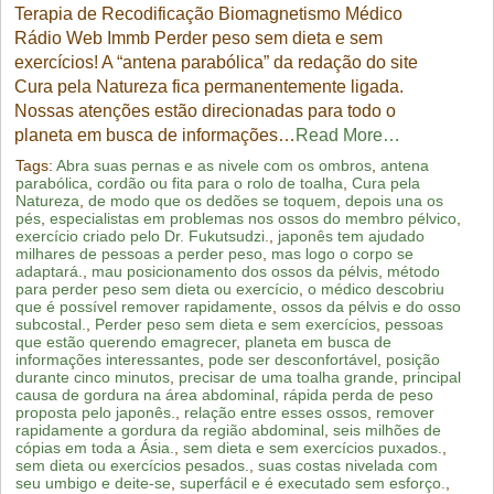
Terapia de Recodificação Biomagnetismo Médico
Rádio Web Immb Perder peso sem dieta e sem
exercícios! A “antena parabólica” da redação do site
Cura pela Natureza fica permanentemente ligada.
Nossas atenções estão direcionadas para todo o
planeta em busca de informações…
Read More…
Tags:
Abra suas pernas e as nivele com os ombros
,
antena
parabólica
,
cordão ou fita para o rolo de toalha
,
Cura pela
Natureza
,
de modo que os dedões se toquem
,
depois una os
pés
,
especialistas em problemas nos ossos do membro pélvico
,
exercício criado pelo Dr. Fukutsudzi.
,
japonês tem ajudado
milhares de pessoas a perder peso
,
mas logo o corpo se
adaptará.
,
mau posicionamento dos ossos da pélvis
,
método
para perder peso sem dieta ou exercício
,
o médico descobriu
que é possível remover rapidamente
,
ossos da pélvis e do osso
subcostal.
,
Perder peso sem dieta e sem exercícios
,
pessoas
que estão querendo emagrecer
,
planeta em busca de
informações interessantes
,
pode ser desconfortável
,
posição
durante cinco minutos
,
precisar de uma toalha grande
,
principal
causa de gordura na área abdominal
,
rápida perda de peso
proposta pelo japonês.
,
relação entre esses ossos
,
remover
rapidamente a gordura da região abdominal
,
seis milhões de
cópias em toda a Ásia.
,
sem dieta e sem exercícios puxados.
,
sem dieta ou exercícios pesados.
,
suas costas nivelada com
seu umbigo e deite-se
,
superfácil e é executado sem esforço.
,