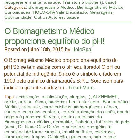
recuperar e manter a saúde
,
Transtorno bipolar (1 caso)
Categories:
Biomagnetismo Médico
,
Biomagnetismo Médico
,
Curiosidades
,
HOLO-SPA Vale Encantado
,
Mensagens
,
Oportunidade
,
Outros Autores
,
Saúde
O Biomagnetismo Médico
proporciona equilíbrio do pH!
Posted on julho 18th, 2015 by
HoloSpa
O Biomagnetismo Médico proporciona equilíbrio do
pH! Só se tem saúde com o pH equilibrado! O pH ou
potencial de hidrogênio iônico é o símbolo criado em
1909 pelo químico dinamarquês S.P.L. Sorensen para
indicar o grau de acidez ou…
Read More…
Tags:
acidificação
,
alcalinização
,
alergias...)
,
ALZHEIMER
,
artrite
,
artrose
,
Asma
,
bactérias
,
bem estar geral
,
Biomagnético
Médico
,
bronquite
,
características bioenergéticas
,
câncer
,
cômodo
,
cefaleias
,
conforto
,
correta aplicação dos imãs
,
dando
origem à presença de vírus
,
dentro da técnica do
Biomagnetismo Médico
,
dermatite
,
Diabetes
,
distúrbios de pele
(acne
,
Dr. Isaac Goiz Durán
,
emocionais
,
energético e
emocional de forma simples
,
equilíbrio físico
,
esclerose
,
fibromialgias
,
fungos
,
Gestação
,
glaucomas
,
harmonia e