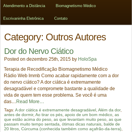
Atendimento a Distância
Biomagnetismo Médico
Escrivaninha Eletrônica
Contato
Category: Outros Autores
Dor do Nervo Ciático
Posted on dezembro 25th, 2015 by
HoloSpa
Terapia de Recodificação Biomagnetismo Médico
Rádio Web Immb Como acabar rapidamente com a dor
do nervo ciático? A dor ciática é extremamente
desagradável e compromete bastante a qualidade de
vida de quem tem esse problema. Se você é uma
das…
Read More…
Tags:
A dor ciática é extremamente desagradável
,
Além da dor
,
antes de dormir
,
Ao tirar os pés
,
apoio de um bom médico
,
as
que estão acima do peso
,
as que levantam muito peso
,
as que
passam muito tempo sentada
,
ótimas dicas naturais
,
balde de
20 litros
,
Cúrcuma (conhecida também como açafrão-da-terra)
,