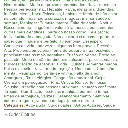
Hemorroidas: Medo de prazos determinados. Raiva reprimida.
Pessoa perfeccionista.
,
Hepatite: Raiva
,
ideias mal digeridas.
,
Insônia: Medo
,
Karin Psicologia
,
Labirintite: Medo de não estar
no controle.
,
mas não a certeza)
,
mágoas
,
melhor saúde é
sempre
,
Meningite: Tumulto interior. Falta de apoio.
,
Nódulo:
Ressentimento
,
ninguém te valorizá-la
,
nossos pensamentos
,
outras mais científicas.
,
parte do nosso corpo
,
Pele (acne):
Individualidade ameaçada. Não aceitar a si mesmo.
,
perdoar e
saber que ninguém é perfeito
,
Pneumonia: Desespero.
Cansaço da vida.
,
por vezes algumas bem graves
,
Pressão
Alta: Problema emocionalmente duradouro e não resolvido.
,
principalmente os mais negativos
,
Prisão de Ventre: Preso ao
passado. Medo de não ter dinheiro suficiente.
,
psicossomática
,
Pulmões: Medo de absorver a vida.
,
Quistos: Alimentar mágoa.
Falsa evolução.
,
raiva. medo
,
rejeição
,
Resfriados: Confusão
mental
,
Reumatismo: Sentir-se vítima. Falta de amor.
Amargura.
,
Rinite Alérgica: Congestão emocional. Culpa.
Crença em perseguição.
,
Rins: Crítica
,
Ronco: Teimosia
,
Sinusite: Irritação com pessoas próximas.
,
situação conflitante
,
Tireoide: Humilhação.
,
tristezas mantidas por muito tempo.
,
umas de autoajuda
,
Varizes: Desencorajamento. Sentir-se
sobrecarregado.
,
vontade de fugir (dentre outros)
Categories:
Auto-ajuda
,
Curiosidades
,
Outros Autores
,
Saúde
« Older Entries