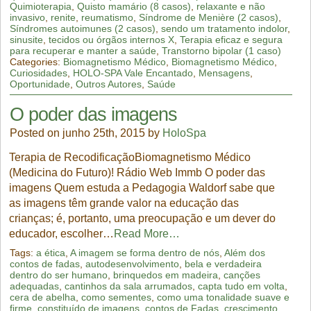
Quimioterapia
,
Quisto mamário (8 casos)
,
relaxante e não
invasivo
,
renite
,
reumatismo
,
Síndrome de Menière (2 casos)
,
Síndromes autoimunes (2 casos)
,
sendo um tratamento indolor
,
sinusite
,
tecidos ou órgãos internos X
,
Terapia eficaz e segura
para recuperar e manter a saúde
,
Transtorno bipolar (1 caso)
Categories:
Biomagnetismo Médico
,
Biomagnetismo Médico
,
Curiosidades
,
HOLO-SPA Vale Encantado
,
Mensagens
,
Oportunidade
,
Outros Autores
,
Saúde
O poder das imagens
Posted on junho 25th, 2015 by
HoloSpa
Terapia de RecodificaçãoBiomagnetismo Médico
(Medicina do Futuro)! Rádio Web Immb O poder das
imagens Quem estuda a Pedagogia Waldorf sabe que
as imagens têm grande valor na educação das
crianças; é, portanto, uma preocupação e um dever do
educador, escolher…
Read More…
Tags:
a ética
,
A imagem se forma dentro de nós
,
Além dos
contos de fadas
,
autodesenvolvimento
,
bela e verdadeira
dentro do ser humano
,
brinquedos em madeira
,
canções
adequadas
,
cantinhos da sala arrumados
,
capta tudo em volta
,
cera de abelha
,
como sementes
,
como uma tonalidade suave e
firme
,
constituído de imagens
,
contos de Fadas
,
crescimento
,