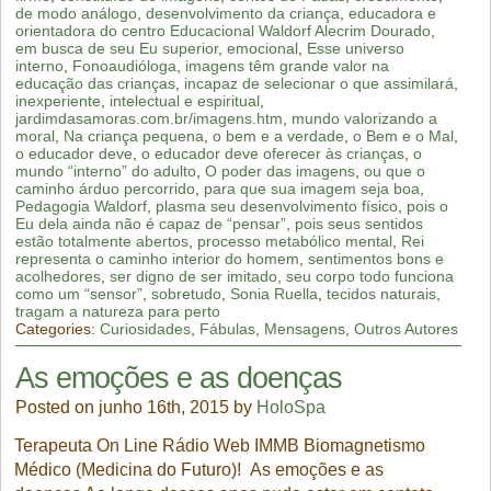
de modo análogo
,
desenvolvimento da criança
,
educadora e
orientadora do centro Educacional Waldorf Alecrim Dourado
,
em busca de seu Eu superior
,
emocional
,
Esse universo
interno
,
Fonoaudióloga
,
imagens têm grande valor na
educação das crianças
,
incapaz de selecionar o que assimilará
,
inexperiente
,
intelectual e espiritual
,
jardimdasamoras.com.br/imagens.htm
,
mundo valorizando a
moral
,
Na criança pequena
,
o bem e a verdade
,
o Bem e o Mal
,
o educador deve
,
o educador deve oferecer às crianças
,
o
mundo “interno” do adulto
,
O poder das imagens
,
ou que o
caminho árduo percorrido
,
para que sua imagem seja boa
,
Pedagogia Waldorf
,
plasma seu desenvolvimento físico
,
pois o
Eu dela ainda não é capaz de “pensar”
,
pois seus sentidos
estão totalmente abertos
,
processo metabólico mental
,
Rei
representa o caminho interior do homem
,
sentimentos bons e
acolhedores
,
ser digno de ser imitado
,
seu corpo todo funciona
como um “sensor”
,
sobretudo
,
Sonia Ruella
,
tecidos naturais
,
tragam a natureza para perto
Categories:
Curiosidades
,
Fábulas
,
Mensagens
,
Outros Autores
As emoções e as doenças
Posted on junho 16th, 2015 by
HoloSpa
Terapeuta On Line Rádio Web IMMB Biomagnetismo
Médico (Medicina do Futuro)! As emoções e as