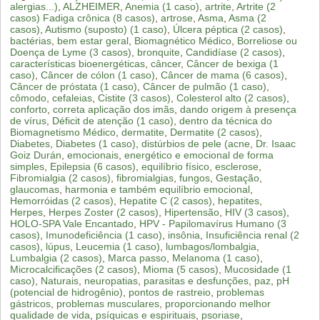
alergias...)
,
ALZHEIMER
,
Anemia (1 caso)
,
artrite
,
Artrite (2
casos) Fadiga crônica (8 casos)
,
artrose
,
Asma
,
Asma (2
casos)
,
Autismo (suposto) (1 caso)
,
Úlcera péptica (2 casos)
,
bactérias
,
bem estar geral
,
Biomagnético Médico
,
Borreliose ou
Doença de Lyme (3 casos)
,
bronquite
,
Candidíase (2 casos)
,
características bioenergéticas
,
câncer
,
Câncer de bexiga (1
caso)
,
Câncer de cólon (1 caso)
,
Câncer de mama (6 casos)
,
Câncer de próstata (1 caso)
,
Câncer de pulmão (1 caso)
,
cômodo
,
cefaleias
,
Cistite (3 casos)
,
Colesterol alto (2 casos)
,
conforto
,
correta aplicação dos imãs
,
dando origem à presença
de vírus
,
Déficit de atenção (1 caso)
,
dentro da técnica do
Biomagnetismo Médico
,
dermatite
,
Dermatite (2 casos)
,
Diabetes
,
Diabetes (1 caso)
,
distúrbios de pele (acne
,
Dr. Isaac
Goiz Durán
,
emocionais
,
energético e emocional de forma
simples
,
Epilepsia (6 casos)
,
equilíbrio físico
,
esclerose
,
Fibromialgia (2 casos)
,
fibromialgias
,
fungos
,
Gestação
,
glaucomas
,
harmonia e também equilíbrio emocional
,
Hemorróidas (2 casos)
,
Hepatite C (2 casos)
,
hepatites
,
Herpes
,
Herpes Zoster (2 casos)
,
Hipertensão
,
HIV (3 casos)
,
HOLO-SPA Vale Encantado
,
HPV - Papilomavírus Humano (3
casos)
,
Imunodeficiência (1 caso)
,
insônia
,
Insuficiência renal (2
casos)
,
lúpus
,
Leucemia (1 caso)
,
lumbagos/lombalgia
,
Lumbalgia (2 casos)
,
Marca passo
,
Melanoma (1 caso)
,
Microcalcificações (2 casos)
,
Mioma (5 casos)
,
Mucosidade (1
caso)
,
Naturais
,
neuropatias
,
parasitas e desfunções
,
paz
,
pH
(potencial de hidrogênio)
,
pontos de rastreio
,
problemas
gástricos
,
problemas musculares
,
proporcionando melhor
qualidade de vida
,
psíquicas e espirituais
,
psoriase
,