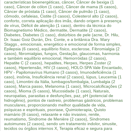
características bioenergéticas
,
câncer
,
Câncer de bexiga (1
caso)
,
Câncer de cólon (1 caso)
,
Câncer de mama (6 casos)
,
Câncer de próstata (1 caso)
,
Câncer de pulmão (1 caso)
,
cômodo
,
cefaleias
,
Cistite (3 casos)
,
Colesterol alto (2 casos)
,
conforto
,
correta aplicação dos imãs
,
dando origem à presença
de vírus
,
Déficit de atenção (1 caso)
,
dentro da técnica do
Biomagnetismo Médico
,
dermatite
,
Dermatite (2 casos)
,
Diabetes
,
Diabetes (1 caso)
,
distúrbios de pele (acne
,
Dr. Hilu
,
Dr. Isaac Goiz Durán
,
Drs. Conte
,
e a britânica Dra. Mary
Staggs.
,
emocionais
,
energético e emocional de forma simples
,
Epilepsia (6 casos)
,
equilíbrio físico
,
esclerose
,
Fibromialgia (2
casos)
,
fibromialgias
,
fungos
,
Gestação
,
glaucomas
,
harmonia
e também equilíbrio emocional
,
Hemorróidas (2 casos)
,
Hepatite C (2 casos)
,
hepatites
,
Herpes
,
Herpes Zoster (2
casos)
,
Hipertensão
,
HIV (3 casos)
,
HOLO-SPA Vale Encantado
,
HPV - Papilomavírus Humano (3 casos)
,
Imunodeficiência (1
caso)
,
insônia
,
Insuficiência renal (2 casos)
,
lúpus
,
Leucemia (1
caso)
,
Limontini da Itália
,
lumbagos/lombalgia
,
Lumbalgia (2
casos)
,
Marca passo
,
Melanoma (1 caso)
,
Microcalcificações (2
casos)
,
Mioma (5 casos)
,
Mucosidade (1 caso)
,
Naturais
,
neuropatias
,
parasitas e desfunções
,
paz
,
pH (potencial de
hidrogênio)
,
pontos de rastreio
,
problemas gástricos
,
problemas
musculares
,
proporcionando melhor qualidade de vida
,
psíquicas e espirituais
,
psoriase
,
Quimioterapia
,
Quisto
mamário (8 casos)
,
relaxante e não invasivo
,
renite
,
reumatismo
,
Síndrome de Menière (2 casos)
,
Síndromes
autoimunes (2 casos)
,
sendo um tratamento indolor
,
sinusite
,
tecidos ou órgãos internos X
,
Terapia eficaz e segura para