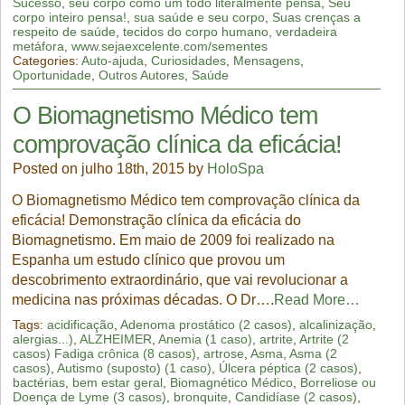
Sucesso
,
seu corpo como um todo literalmente pensa
,
Seu
corpo inteiro pensa!
,
sua saúde e seu corpo
,
Suas crenças a
respeito de saúde
,
tecidos do corpo humano
,
verdadeira
metáfora
,
www.sejaexcelente.com/sementes
Categories:
Auto-ajuda
,
Curiosidades
,
Mensagens
,
Oportunidade
,
Outros Autores
,
Saúde
O Biomagnetismo Médico tem
comprovação clínica da eficácia!
Posted on julho 18th, 2015 by
HoloSpa
O Biomagnetismo Médico tem comprovação clínica da
eficácia! Demonstração clínica da eficácia do
Biomagnetismo. Em maio de 2009 foi realizado na
Espanha um estudo clínico que provou um
descobrimento extraordinário, que vai revolucionar a
medicina nas próximas décadas. O Dr….
Read More…
Tags:
acidificação
,
Adenoma prostático (2 casos)
,
alcalinização
,
alergias...)
,
ALZHEIMER
,
Anemia (1 caso)
,
artrite
,
Artrite (2
casos) Fadiga crônica (8 casos)
,
artrose
,
Asma
,
Asma (2
casos)
,
Autismo (suposto) (1 caso)
,
Úlcera péptica (2 casos)
,
bactérias
,
bem estar geral
,
Biomagnético Médico
,
Borreliose ou
Doença de Lyme (3 casos)
,
bronquite
,
Candidíase (2 casos)
,