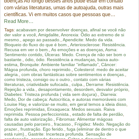
doenças Ao longo desses anos pude estar em contato
com várias literaturas, umas de autoajuda, outras mais
científicas. Vi em muitos casos que pessoas que…
Read More…
Tags:
acabavam por desenvolver doenças
,
afinal se você não
der valor a você
,
Amigdalite
,
Anorexia: Ódio ao extremo de si
mesmo.
,
apego ao passado.
,
Apendicite: Medo da vida.
Bloqueio do fluxo do que é bom.
,
Arteriosclerose: Resistência.
Recusa em ver o bem.
,
As emoções e as doenças
,
Asma:
Sentimento contido
,
Úlceras: Medo. Crença de não ser bom o
bastante.
,
ódio
,
ódio. Resistência a mudanças
,
baixa auto-
estima
,
Bronquite: Ambiente familiar “inflamado”
,
Câncer:
Mágoa profunda
,
choro reprimido.
,
Colesterol: medo de aceitar
alegria.
,
com obras fantásticas sobre sentimentos e doenças.
,
como tristeza
,
consigo ou o outro.
,
contato com várias
literaturas
,
criatividade sufocada.
,
culpa.
,
Derrame: Resistência.
Rejeição a vida.
,
desapontamento
,
desordem
,
desvalor próprio
,
Diabetes: Tristeza profunda ( vida sem doçura).
,
Diarreia:
Medo
,
Dor de cabeça: Autocrítica
,
e autoras memoráveis com
Louise Hay
,
e valorizar-se muito
,
em geral temos a ideia disso
,
Emoções reprimidas
,
Enxaqueca: Medos sexuais. Raiva
reprimida. Pessoa perfeccionista.
,
estado de falta de perdão
,
falta de auto valorização.
,
Fibromas: Alimentar mágoas
causadas pelo parceiro.
,
fracasso.
,
Frigidez: Medo. Negação do
prazer.
,
frustração. Ego ferido.
,
fuga (eliminar de dentro o que
está ruim).
,
Gastrite: Incerteza profunda. Sensação de
condenação
,
gerando doenças
,
Gritos e discussões.
,