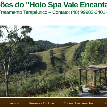
ções do "Holo Spa Vale Encant
 Tratamento Terapêutico – Contato: (48) 99982-3401
Eventos
Reservas On Line
Cursos/Treinamentos
Ho