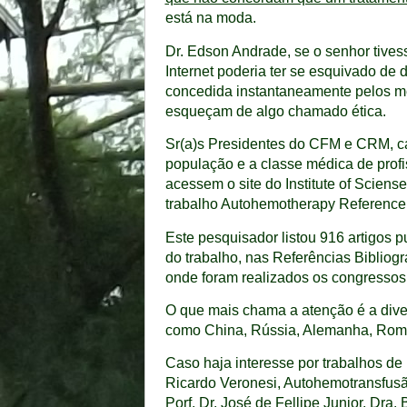
está na moda.
Dr. Edson Andrade, se o senhor tives
Internet poderia ter se esquivado de
concedida instantaneamente pelos 
esqueçam de algo chamado ética.
Sr(a)s Presidentes do CFM e CRM, ca
população e a classe médica de profi
acessem o site do Institute of Scien
trabalho Autohemotherapy Reference 
Este pesquisador listou 916 artigos 
do trabalho, nas Referências Bibliogr
onde foram realizados os congressos o
O que mais chama a atenção é a diver
como China, Rússia, Alemanha, Romêni
Caso haja interesse por trabalhos de
Ricardo Veronesi, Autohemotransfusão
Porf. Dr. José de Fellipe Junior, Dra.