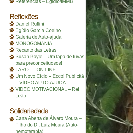
Referências – Egídio/IMMB
Reflexões
Daniel Ruffini
Egídio Garcia Coelho
Galeria de Auto-ajuda
MONOGOMANIA
Recanto das Letras
Susan Boyle – Um tapa de luvas
para preconceituosos!
TAROT – ON-LINE
Um Novo Ciclo – Ecco! Publicitá
– VÍDEO AUTO-AJUDA
VIDEO MOTIVACIONAL – Rei
Leão
Solidariedade
Carta Aberta de Álvaro Moura –
Filho do Dr. Luiz Moura (Auto-
hemoterapia)