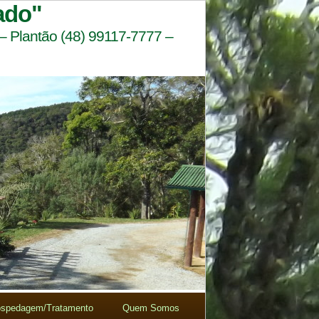
ado"
 – Plantão (48) 99117-7777 –
spedagem/Tratamento
Quem Somos