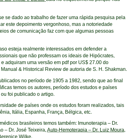
se se dado ao trabalho de fazer uma rápida pesquisa pela
 dar este depoimento vergonhoso, mas a notoriedade
meios de comunicação faz com que algumas pessoas
so esteja realmente interessados em defender a
ssionais que não professam os ideais de Hipócrates,
se e adquiram uma versão em pdf por US$ 27.00 do
Manual & Historical Review de autoria de S. H. Shakman.
publicados no período de 1905 a 1982, sendo que ao final
áficas temos os autores, período dos estudos e países
u foi publicado o artigo.
sidade de países onde os estudos foram realizados, tais
a, Itália, Espanha, França, Bélgica, etc.
 médicos brasileiros temos também: Imunoterapia – Dr.
 – Dr. José Teixeira,
Auto-Hemoterapia – Dr. Luiz Moura
,
 Berenice Wilke.