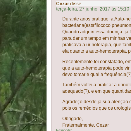
Cezar
disse:
terça-feira, 27 junho, 2017 às 15:10
Durante anos pratiquei a Auto-he
bacteriana(estafilococo pneumonia
Quando adquiri essa doença, ja
para dar um tempo em minhas vei
praticava a urinoterapia, que ta
ela quanto a auto-hemoterapia, 
Recentemente foi constatado, em
que a auto-hemoterapia pode vir 
devo tomar e qual a frequência(?)
Também voltei a praticar a urino
adequado(?), e em que quantidad
Agradeço desde ja sua atenção e s
pois os remédios que os urologi
Obrigado,
Fraternalmente, Cezar
Responder