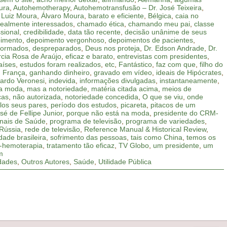
ura
,
Autohemotherapy
,
Autohemotransfusão – Dr. José Teixeira
,
. Luiz Moura
,
Álvaro Moura
,
barato e eficiente
,
Bélgica
,
caia no
realmente interessados
,
chamado ética
,
chamando meu pai
,
classe
ssional
,
credibilidade
,
data tão recente
,
decisão unânime de seus
imento
,
depoimento vergonhoso
,
depoimentos de pacientes
,
formados
,
despreparados
,
Deus nos proteja
,
Dr. Edson Andrade
,
Dr.
cia Rosa de Araújo
,
eficaz e barato
,
entrevistas com presidentes
,
aíses
,
estudos foram realizados
,
etc
,
Fantástico
,
faz com que
,
filho do
,
França
,
ganhando dinheiro
,
gravado em vídeo
,
ideais de Hipócrates
,
cardo Veronesi
,
indevida
,
informações divulgadas
,
instantaneamente
,
na moda
,
mas a notoriedade
,
matéria citada acima
,
meios de
cas
,
não autorizada
,
notoriedade concedida
,
O que se viu
,
onde
los seus pares
,
período dos estudos
,
picareta
,
pitacos de um
osé de Fellipe Junior
,
porque não está na moda
,
presidente do CRM-
onais de Saúde
,
programa de televisão
,
programa de variedades
,
Rússia
,
rede de televisão
,
Reference Manual & Historical Review
,
dade brasileira
,
sofrimento das pessoas
,
tais como China
,
temos os
o-hemoterapia
,
tratamento tão eficaz
,
TV Globo
,
um presidente
,
um
m
dades
,
Outros Autores
,
Saúde
,
Utilidade Pública