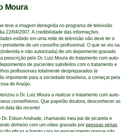
ro Moura
que teve a imagem denegrida no programa de televisão
dia 22/04/2007. A credibilidade das informações
ades exibido em uma rede de televisão não deve ter o
residente de um conselho profissional. O que se viu na
o (indevida e não autorizada) de um depoimento gravado
a prescrição pelo Dr. Luiz Moura do tratamento com auto-
 depoimentos de pacientes satisfeitos com o tratamento e
lhos profissionais totalmente despreparados (e
ão importante para a sociedade brasileira, a começar pela
osa de Araújo.
orizou o Dr. Luiz Moura a realizar o tratamento com auto-
seus conselheiros. Que papelão doutora, desconhecer as
m data tão recente!
Dr. Edson Andrade, chamando meu pai de picareta e
ando dinheiro com um vídeo gravado por
pessoas sérias
 tão eficaz e barato
caia no esquecimento porque não