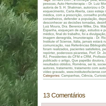
pessoas
,
Auto-Hemoterapia – Dr. Luiz Mo
autoria de S. H. Shakman
,
autorizou o Dr
esquecimento
,
Carta Aberta
,
caso esteja 
médica
,
com a prescrição
,
conselho profi
conselheiros
,
defender a população
,
depo
desconhecer as decisões tomadas
,
desin
Luiz Moura
,
Dra. Berenice Wilke
,
Dra. Már
Espanha
,
esqueçam de algo
,
estudos e p
médico
,
final do trabalho
,
foi a divulgação
imagem denegrida
,
Imunoterapia - Dr. Ri
Institute of Sciense
,
Itália
,
jamais estará 
comunicação
,
nas Referências Bibliográfi
foram realizados
,
pacientes satisfeitos
,
pe
repórter
,
poderosos picaretas
,
Porf. Dr. J
RJ
,
Presidentes do CFM e CRM
,
Profissi
publicado o artigo
,
Que papelão doutora
,
resultados obtidos
,
Romênia
,
sei lá
,
socie
autores
,
tratamento
,
tratamento com aut
vídeo gravado
,
www.instituteofsciense.co
Categories:
Campanhas
,
Ciência
,
Curiosi
13 Comentários