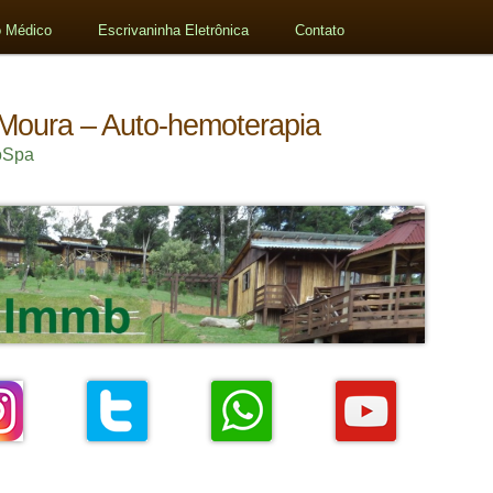
 Médico
Escrivaninha Eletrônica
Contato
 Moura – Auto-hemoterapia
oSpa