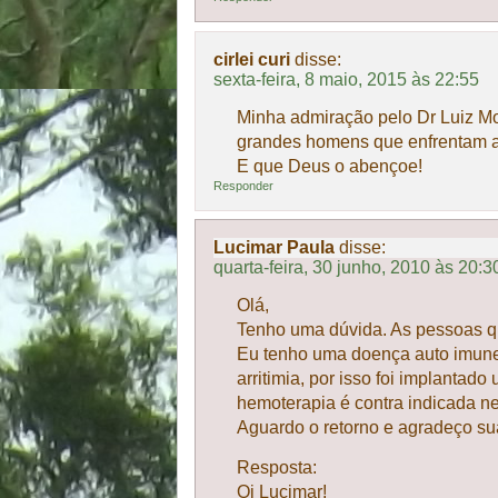
cirlei curi
disse:
sexta-feira, 8 maio, 2015 às 22:55
Minha admiração pelo Dr Luiz Mo
grandes homens que enfrentam a
E que Deus o abençoe!
Responder
Lucimar Paula
disse:
quarta-feira, 30 junho, 2010 às 20:3
Olá,
Tenho uma dúvida. As pessoas 
Eu tenho uma doença auto imune
arritimia, por isso foi implanta
hemoterapia é contra indicada n
Aguardo o retorno e agradeço su
Resposta:
Oi Lucimar!