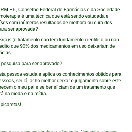
CRM-PE, Conselho Federal de Farmácias e da Sociedade
emoterapia é uma técnica que está sendo estudada e
aíses com inúmeros resultados de melhora ou cura dos
para ser aprovada?
 Sr(a)s (o tratamento não tem fundamento cientifico ou não
credito que 90% dos medicamentos em uso deixariam de
ácias.
 pesquisa para ser aprovado?
ta pessoa estuda e aplica os conhecimentos obtidos para
essoas, sei lá, acho melhor deixar o julgamento sobre este
hecem o meu pai e se beneficiam de um tratamento que
ará na moda e na mídia.
picaretas!
sem o site
,
acho melhor deixar
,
afirmando
,
Alemanha
,
algumas