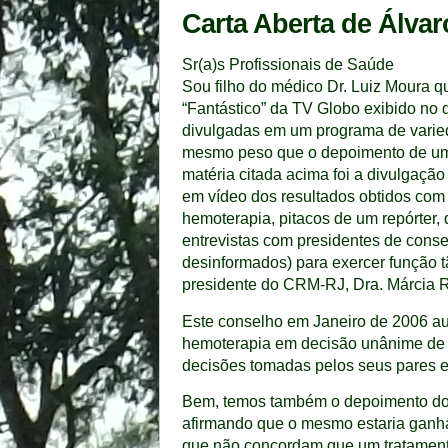
Carta Aberta de Álva
Sr(a)s Profissionais de Saúde
Sou filho do médico Dr. Luiz Moura 
“Fantástico” da TV Globo exibido no 
divulgadas em um programa de varied
mesmo peso que o depoimento de um p
matéria citada acima foi a divulgaçã
em vídeo dos resultados obtidos com 
hemoterapia, pitacos de um repórter,
entrevistas com presidentes de conse
desinformados) para exercer função t
presidente do CRM-RJ, Dra. Márcia R
Este conselho em Janeiro de 2006 aut
hemoterapia em decisão unânime de 
decisões tomadas pelos seus pares e
Bem, temos também o depoimento do 
afirmando que o mesmo estaria ganh
que não concordam que um tratamento