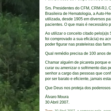
Srs. Presidentes do CFM, CRM-RJ, 
Brasileira de Hematologia, a Auto-H
utilizada, desde 1905 em diversos p
pacientes. O que mais é necessário 
Ao utilizar o conceito citado pelo(a)s
foi comprovado a sua eficácia) eu a
poder figurar nas prateleiras das farm
Qual remédio precisa de 100 anos de
Chamar alguém de picareta porque es
curar ou amenizar o sofrimento das p
senhor a cargo das pessoas que con
por ser barato e eficiente, jamais est
Que Deus nos proteja dos poderosos 
Álvaro Moura
30 Abril 2007.
Tags:
30 Abril 2007
,
a começar pela
,
aces