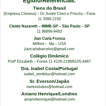
Egídio/Referências:
Tiens do Brasil
(Empresa Chinesa) – Dr. André Chen e Priscila – Fone
11 3566-2150
Cleide Nazareth – IMMB-SP – São Paulo – SP
11 96898-9493
Jian Carla Fronza
Milford – Ma – USA
jiancarlabarcelos@gmail.com
Colégio Dinâmico
Profª Elizabeth – Fones 11 4226-2198/6105-4487
Dra. Isabel Costa/Portugal
isabel_serdeluz@hotmail.com
Sr. Everson/Japão
nwrevolution@hotmail.com
Aniano Henrique/Londres
anianohenrique@hotmail.com